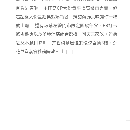
百貨駐店啦!!! 主打高CP大份量平價高級肉專賣、超
超超級大份量經典蝦爆特餐，鮮甜海鮮美味讓你一吃
就上癮。 還有環球左營門市限定圓鍋午食、FB打卡
85折優惠以及多種湯底組合選擇，可天天來吃，省荷
包又不膩口喔!! 方圓涮涮屋位於環球百貨3樓、浣
花草堂素食餐館隔壁。 上 […]