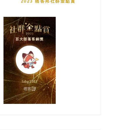
2023 痞客邦社群金點賞