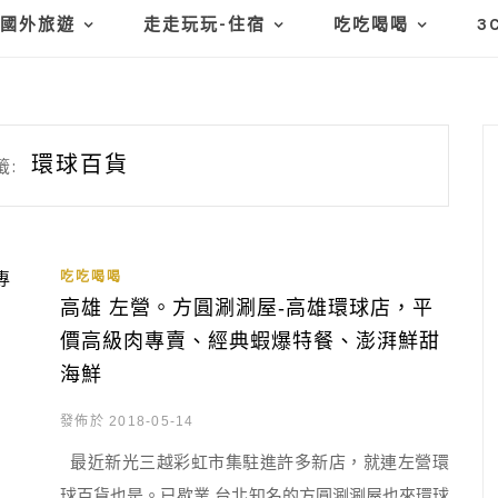
國外旅遊
走走玩玩-住宿
吃吃喝喝
3
環球百貨
籤:
吃吃喝喝
高雄 左營。方圓涮涮屋-高雄環球店，平
價高級肉專賣、經典蝦爆特餐、澎湃鮮甜
海鮮
發佈於 2018-05-14
最近新光三越彩虹市集駐進許多新店，就連左營環
球百貨也是。已歇業 台北知名的方圓涮涮屋也來環球