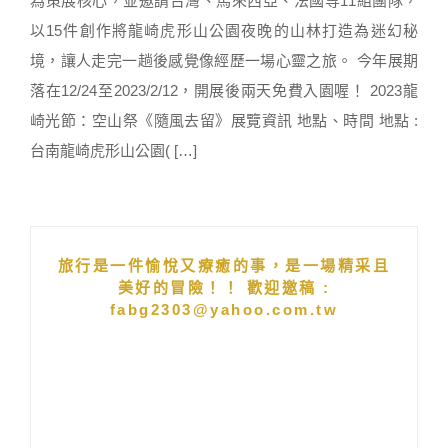
為策展核心，並邀請台灣、馬來西亞、法國等11組團隊，
以15件創作將龍崎虎形山公園夜晚的山林打造為迷幻秘
境，讓人走完一趟後感覺像經歷一場心靈之旅。 今年展期
落在12/24至2023/2/12，開展後兩天免費入園喔！ 2023龍
崎光節：空山祭《隨風去留》展覽資訊 地點、時間 地點 :
台南龍崎虎形山公園( […]
旅行是一件愉悅又療癒的事，是一場精采且
美好的冒險！！ 歡迎邀稿 :
fabg2303@yahoo.com.tw