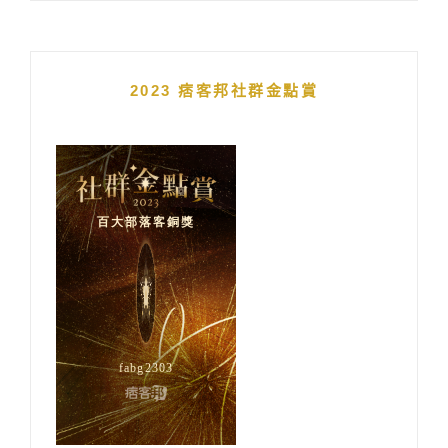
2023 痞客邦社群金點賞