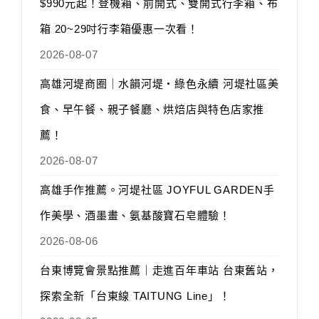
$990元起！登機箱、前開式、雙開式行李箱、布
箱 20~29吋行李箱優惠一次看！
2026-08-07
高雄河堤商圈｜水韻河堤‧綠色永續 河堤社區美
食、早午餐、親子餐廳、烘焙店與特色店家推
薦！
2026-08-07
高雄手作推薦。河堤社區 JOYFUL GARDEN手
作美學、酒墨畫、氨基酸寶石皂體驗！
2026-08-06
台東博覽會景點推薦｜走進百年車站 台東舊站，
探索全新「台東線 TAITUNG Line」！