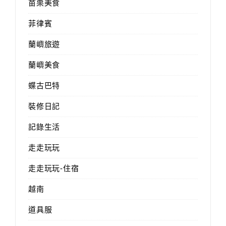
苗栗美食
菲律賓
蘭嶼旅遊
蘭嶼美食
蝶古巴特
裝修日記
記錄生活
走走玩玩
走走玩玩-住宿
越南
道具服