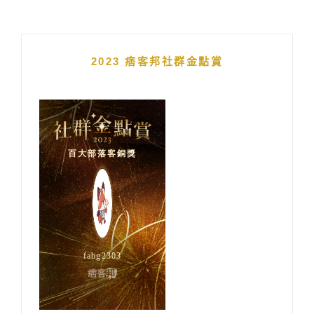
2023 痞客邦社群金點賞