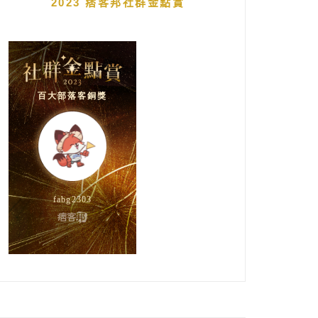
2023 痞客邦社群金點賞