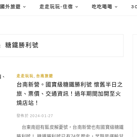
國外旅遊
走走玩玩-住宿
吃吃喝喝
3
糖鐵勝利號
:
,
走走玩玩
台南旅遊
台南新營。國寶級糖鐵勝利號 懷舊半日之
旅、票價、交通資訊！過年期間加開至火
燒店站！
發佈於 2024-01-27
台東南迴有藍皮解憂號，台南新營也有國寶級糖鐵
勝利號！ 糖鐵勝利號已有74年歷史，早期是運輸甘