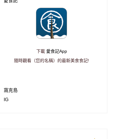
愛食記
下載
愛食記App
隨時觀看（您的名稱）的最新美食食記!
窩克島
IG