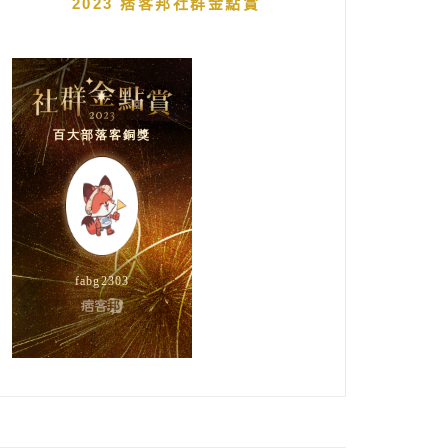
2023 痞客邦社群金點賞