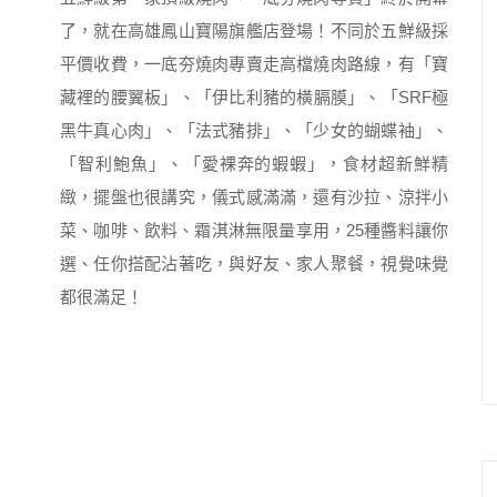
了，就在高雄鳳山寶陽旗艦店登場！不同於五鮮級採
平價收費，一底夯燒肉專賣走高檔燒肉路線，有「寶
藏裡的腰翼板」、「伊比利豬的橫膈膜」、「SRF極
黑牛真心肉」、「法式豬排」、「少女的蝴蝶袖」、
「智利鮑魚」、「愛裸奔的蝦蝦」，食材超新鮮精
緻，擺盤也很講究，儀式感滿滿，還有沙拉、涼拌小
菜、咖啡、飲料、霜淇淋無限量享用，25種醬料讓你
選、任你搭配沾著吃，與好友、家人聚餐，視覺味覺
都很滿足！