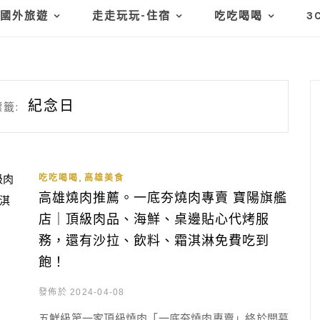
國外旅遊
走走玩玩-住宿
吃吃喝喝
3
紀念日
籤:
,
吃吃喝喝
高雄美食
高雄燒肉推薦。一底夯燒肉專賣 寶陽旗艦
店｜頂級肉品、海鮮、桌邊貼心代烤服
務，還有沙拉、飲料、霜淇淋免費吃到
飽！
發佈於 2024-04-08
五鮮級第一家頂級燒肉「一底夯燒肉專賣」終於開幕