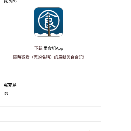
愛食記
下載
愛食記App
隨時觀看（您的名稱）的最新美食食記!
窩克島
IG