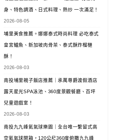
身、特色調酒、日式料理、熱炒 一次滿足！
2026-08-05
埔里美食推薦。娜娜泰式時尚料理 必吃泰式
皇宮鱸魚、新加坡肉骨茶、泰式酥炸榴槤
酥！
2026-08-03
南投埔里親子飯店推薦｜承萬尊爵渡假酒店
露天星光SPA泳池、360度景觀餐廳、百坪
兒童遊戲室！
2026-08-03
南投九九峰氦氣球樂園｜全台唯一繫留式高
空氦氣球開箱，120公尺360度俯瞰九九峰