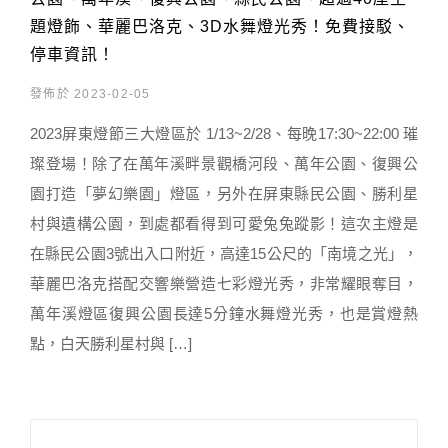
題燈飾、華麗巴洛克、3D水舞燈光秀！免費接駁、
停車資訊！
發佈於 2023-02-05
2023屏東燈節三大燈區於 1/13~2/28、每晚17:30~22:00 璀
璨登場！除了在萬年溪畔景觀橋河段、萬年公園、復興公
園打造「夢幻樂園」燈區，另外在屏東縣民公園、勝利星
村與遺構公園，到處都看得到可愛兔兔蹤影！這次主燈是
在縣民公園3號出入口附近，高達15公尺的「南境之光」，
華麗巴洛克搭配交響樂營造七彩燈光秀，非常耀眼奪目，
萬年溪燈區復興公園長達5分鐘水舞燈光秀，也是賞燈熱
點，白天勝利星村與 […]