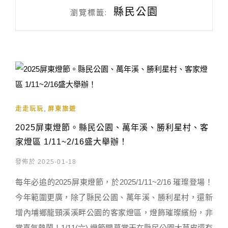
縣民公園
瀏覽標籤:
,
走走玩玩
屏東旅遊
2025屏東燈節。縣民公園、萬年溪、勝利星村、客
家燈區 1/11~2/16盛大舉辦！
發佈於 2025-01-18
每年必追的2025屏東燈節，於2025/1/11~2/16 璀璨登場！
今年範圍更廣，除了縣民公園、萬年溪、勝利星村，還新
增內埔鄉龍頸溪溪畔公園的客家燈區，燈飾璀璨繽紛，非
常喜氣熱鬧！1/11(六) 燈節開幕當天在縣民公園大草皮還有