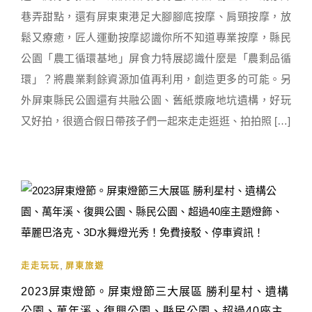
巷弄甜點，還有屏東東港足大腳腳底按摩、肩頸按摩，放
鬆又療癒，匠人運動按摩認識你所不知道專業按摩，縣民
公園「農工循環基地」屏食力特展認識什麼是「農剩品循
環」？將農業剩餘資源加值再利用，創造更多的可能。另
外屏東縣民公園還有共融公園、舊紙漿廠地坑遺構，好玩
又好拍，很適合假日帶孩子們一起來走走逛逛、拍拍照 […]
,
走走玩玩
屏東旅遊
2023屏東燈節。屏東燈節三大展區 勝利星村、遺構
公園、萬年溪、復興公園、縣民公園、超過40座主