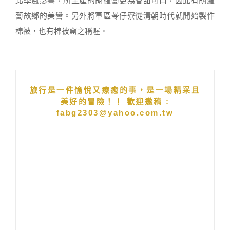
北季風影響，所生產的胡蘿蔔更為香甜可口，因此有胡蘿
蔔故鄉的美譽。另外將軍區苓仔寮從清朝時代就開始製作
棉被，也有棉被窟之稱喔。
旅行是一件愉悅又療癒的事，是一場精采且
美好的冒險！！ 歡迎邀稿 :
fabg2303@yahoo.com.tw