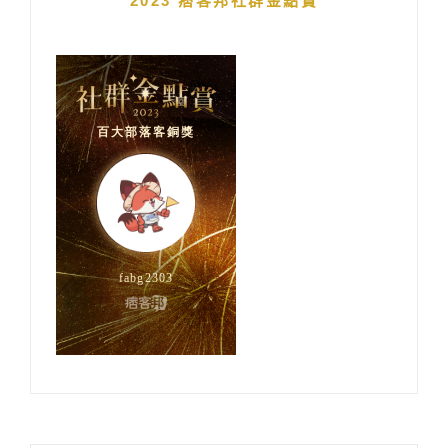
2023 痞客邦社群金點賞