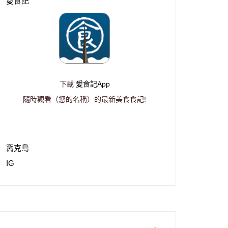
愛食記
下載
愛食記App
隨時觀看（您的名稱）的最新美食食記!
窩克島
IG