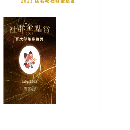
2023 痞客邦社群金點賞