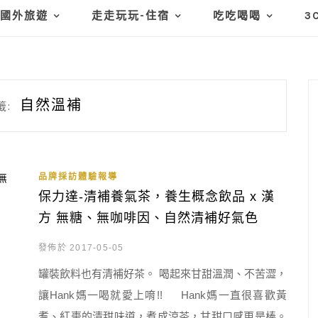
國外旅遊
走走玩玩-住宿
吃吃喝喝
3
自然溫補
籤:
品牌採訪體驗報導
保力達-清補養氣茶，養生概念飲品 x 漢
方 無糖、無咖啡因、自然清補好氣色
發佈於 2017-05-05
罐裝飲料也有清補好茶。 喝起來甘甜溫潤、不苦澀，
讓Hank媽一喝就愛上唷!! Hank媽一直很喜歡黃
耆、紅棗的清甜味道，煮成涼茶，甘甜口感更是棒。