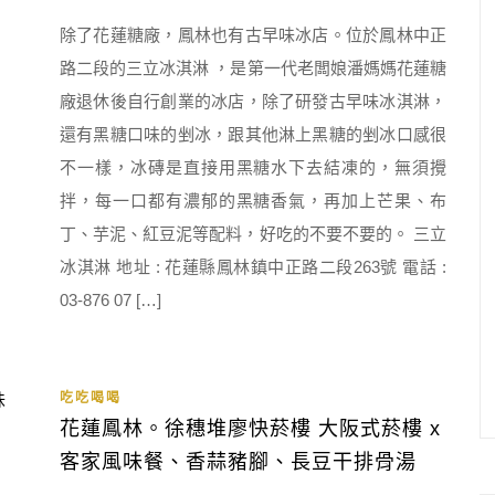
除了花蓮糖廠，鳳林也有古早味冰店。位於鳳林中正
路二段的三立冰淇淋 ，是第一代老闆娘潘媽媽花蓮糖
廠退休後自行創業的冰店，除了研發古早味冰淇淋，
還有黑糖口味的剉冰，跟其他淋上黑糖的剉冰口感很
不一樣，冰磚是直接用黑糖水下去結凍的，無須攪
拌，每一口都有濃郁的黑糖香氣，再加上芒果、布
丁、芋泥、紅豆泥等配料，好吃的不要不要的。 三立
冰淇淋 地址 : 花蓮縣鳳林鎮中正路二段263號 電話 :
03-876 07 […]
吃吃喝喝
花蓮鳳林。徐穗堆廖快菸樓 大阪式菸樓 x
客家風味餐、香蒜豬腳、長豆干排骨湯