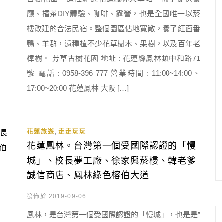
廳、擂茶DIY體驗、咖啡、露營，也是全國唯一以菸
樓改建的合法民宿。整個園區佔地寬敞，養了紅面番
鴨、羊群，還種植不少花草樹木、果樹，以及百年老
樟樹。 芳草古樹花園 地址 : 花蓮縣鳳林鎮中和路71
號 電話 : 0958-396 777 營業時間 : 11:00~14:00、
17:00~20:00 花蓮鳳林 大阪 […]
,
花蓮旅遊
走走玩玩
花蓮鳳林。台灣第一個受國際認證的「慢
城」、校長夢工廠、徐家興菸樓、韓老爹
誠信商店、鳳林綠色榕伯大道
發佈於 2019-09-06
鳳林，是台灣第一個受國際認證的「慢城」，也是是”