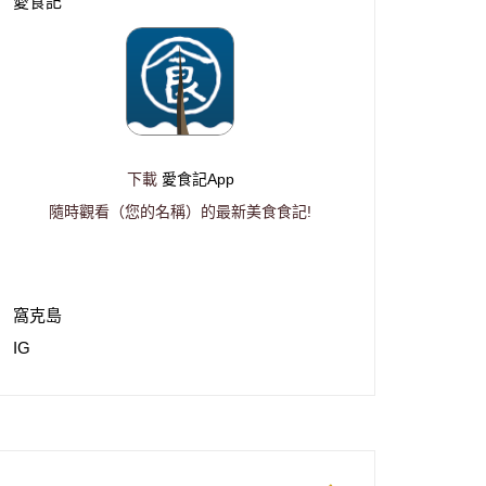
愛食記
下載
愛食記App
隨時觀看（您的名稱）的最新美食食記!
窩克島
IG