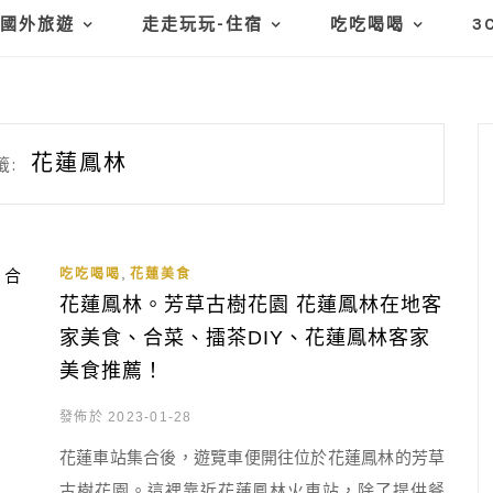
國外旅遊
走走玩玩-住宿
吃吃喝喝
3
花蓮鳳林
籤:
,
吃吃喝喝
花蓮美食
花蓮鳳林。芳草古樹花園 花蓮鳳林在地客
家美食、合菜、擂茶DIY、花蓮鳳林客家
美食推薦！
發佈於 2023-01-28
花蓮車站集合後，遊覽車便開往位於花蓮鳳林的芳草
古樹花園。這裡靠近花蓮鳳林火車站，除了提供餐