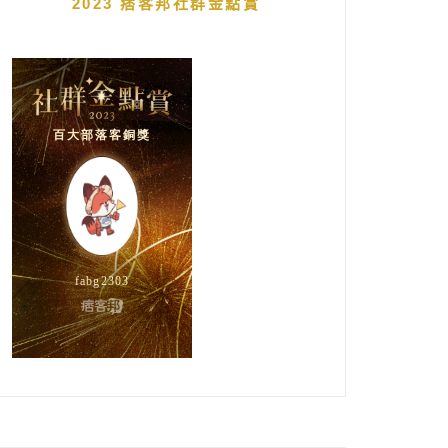
2023 痞客邦社群金點賞