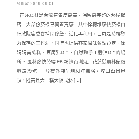
發佈於 2019-09-01
花蓮鳳林是台灣密集度最高、保留最完整的菸樓聚
落，大部份菸樓已閒置荒廢，其中徐穗堆廖快菸樓由
行政院客委會補助修繕、活化再利用，目前是菸樓聚
落保存的工作站，同時也提供客家風味餐點預定、徐
媽媽南瓜糕、豆腐乳DIY、自然麴手工醬油DIY的場
所。 鳳林廖快菸樓 FB 粉絲頁 地址 : 花蓮縣鳳林鎮復
興路79號 菸樓外觀呈現和洋風格，煙口凸出屋
頂，既高且大，稱大阪式菸 […]