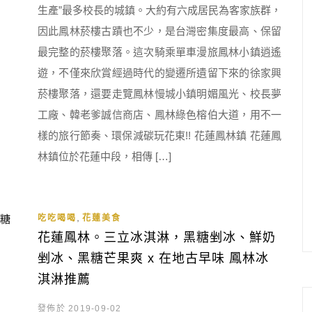
生產”最多校長的城鎮。大約有六成居民為客家族群，
因此鳳林菸樓古蹟也不少，是台灣密集度最高、保留
最完整的菸樓聚落。這次騎乘單車漫旅鳳林小鎮逍遙
遊，不僅來欣賞經過時代的變遷所遺留下來的徐家興
菸樓聚落，還要走覽鳳林慢城小鎮明媚風光、校長夢
工廠、韓老爹誠信商店、鳳林綠色榕伯大道，用不一
樣的旅行節奏、環保減碳玩花東!! 花蓮鳳林鎮 花蓮鳳
林鎮位於花蓮中段，相傳 […]
,
吃吃喝喝
花蓮美食
花蓮鳳林。三立冰淇淋，黑糖剉冰、鮮奶
剉冰、黑糖芒果爽 x 在地古早味 鳳林冰
淇淋推薦
發佈於 2019-09-02