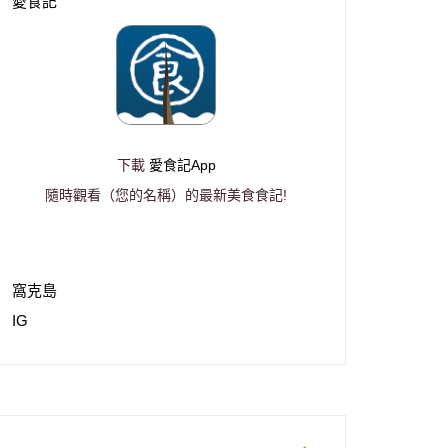
愛食記
下載
愛食記App
隨時觀看（您的名稱）的最新美食食記!
窩克島
IG