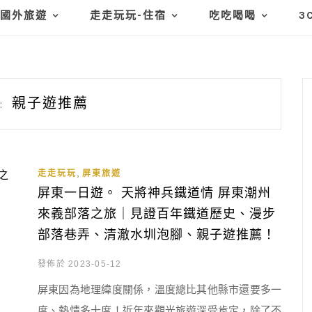
國外旅遊
走走玩玩-住宿
吃吃喝喝
3
親子遊推薦
:
,
走走玩玩
屏東旅遊
屏東一日遊。 天將神兵鐵道情 屏東潮州
來義部落之旅｜見證百年鐵道歷史、漫步
部落巷弄、清澈水圳泡腳、親子遊推薦！
發佈於 2023-05-12
屏東因為地理緯度關係，溫度總比其他縣市還要多一
度、熱情多十度！近年來觀光旅遊深受肯定，除了不