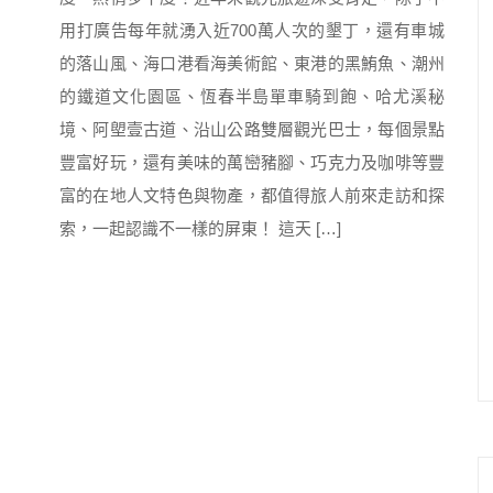
用打廣告每年就湧入近700萬人次的墾丁，還有車城
的落山風、海口港看海美術館、東港的黑鮪魚、潮州
的鐵道文化園區、恆春半島單車騎到飽、哈尤溪秘
境、阿塱壹古道、沿山公路雙層觀光巴士，每個景點
豐富好玩，還有美味的萬巒豬腳、巧克力及咖啡等豐
富的在地人文特色與物產，都值得旅人前來走訪和探
索，一起認識不一樣的屏東！ 這天 […]