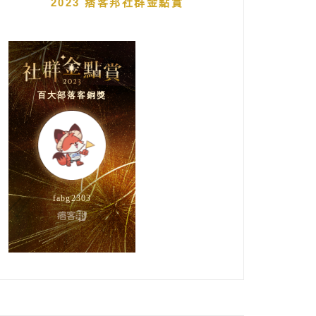
2023 痞客邦社群金點賞