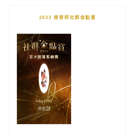
2023 痞客邦社群金點賞