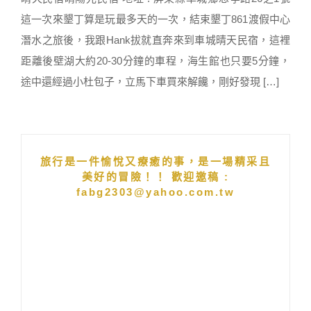
這一次來墾丁算是玩最多天的一次，結束墾丁861渡假中心
潛水之旅後，我跟Hank拔就直奔來到車城晴天民宿，這裡
距離後壁湖大約20-30分鐘的車程，海生館也只要5分鐘，
途中還經過小杜包子，立馬下車買來解饞，剛好發現 […]
旅行是一件愉悅又療癒的事，是一場精采且
美好的冒險！！ 歡迎邀稿 :
fabg2303@yahoo.com.tw