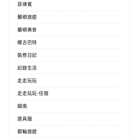
菲律賓
蘭嶼旅遊
蘭嶼美食
蝶古巴特
裝修日記
記錄生活
走走玩玩
走走玩玩-住宿
越南
道具服
郵輪旅遊