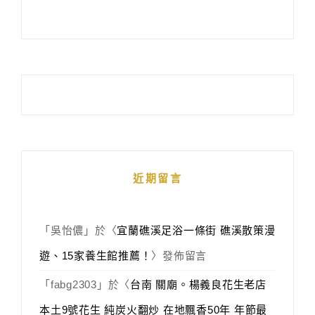
近期留言
「
吳怡儂
」於〈
宜蘭礁溪足浴一條街 礁溪散策漫
遊、15家養生館推薦！
〉發佈留言
「
fabg2303
」於〈
台南 關廟。楊義良花生老店
本土9號花生 純炭火翻炒 在地飄香50年 年節最