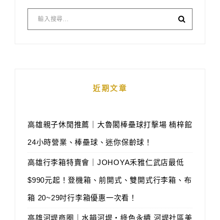
近期文章
高雄親子休閒推薦｜大魯閣棒壘球打擊場 楠梓館
24小時營業、棒壘球、迷你保齡球！
高雄行李箱特賣會｜JOHOYA禾雅仁武店最低
$990元起！登機箱、前開式、雙開式行李箱、布
箱 20~29吋行李箱優惠一次看！
高雄河堤商圈｜水韻河堤‧綠色永續 河堤社區美