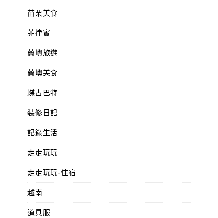
苗栗美食
菲律賓
蘭嶼旅遊
蘭嶼美食
蝶古巴特
裝修日記
記錄生活
走走玩玩
走走玩玩-住宿
越南
道具服