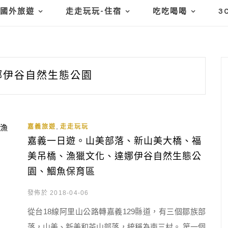
國外旅遊
走走玩玩-住宿
吃吃喝喝
3
娜伊谷自然生態公園
,
嘉義旅遊
走走玩玩
嘉義一日遊。山美部落、新山美大橋、福
美吊橋、漁獵文化、達娜伊谷自然生態公
園、鯝魚保育區
發佈於 2018-04-06
從台18線阿里山公路轉嘉義129縣道，有三個鄒族部
落，山美、新美和茶山部落，統稱為南三村。 第一個