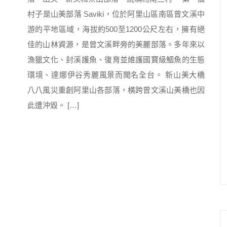
村子是山美部落 Saviki，位於阿里山區南區曾文溪中
游的平地區域，海拔約500至1200公尺左右，擁有絕
佳的山林資源，是曾文溪畔旁的美麗部落。多年來以
漁獵文化、封溪護魚、復育並維護國寶級鯝魚的生態
環境、達娜伊谷秀麗風景而聞名全台。 新山美大橋
八八風災重創阿里山各部落，橫跨曾文溪山美橋也因
此遭沖毀。 […]