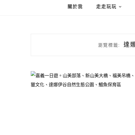
關於我
走走玩玩
達
瀏覽標籤: