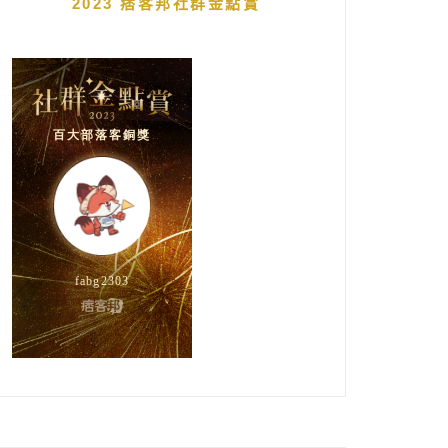
2023 痞客邦社群金點賞