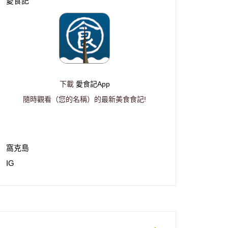
愛食記
下載
愛食記App
隨時觀看（您的名稱）的最新美食食記!
窩克島
IG