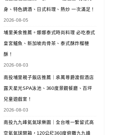
身、特色調酒、日式料理、熱炒 一次滿足！
2026-08-05
埔里美食推薦。娜娜泰式時尚料理 必吃泰式
皇宮鱸魚、新加坡肉骨茶、泰式酥炸榴槤
酥！
2026-08-03
南投埔里親子飯店推薦｜承萬尊爵渡假酒店
露天星光SPA泳池、360度景觀餐廳、百坪
兒童遊戲室！
2026-08-03
南投九九峰氦氣球樂園｜全台唯一繫留式高
空氦氣球開箱，120公尺360度俯瞰九九峰