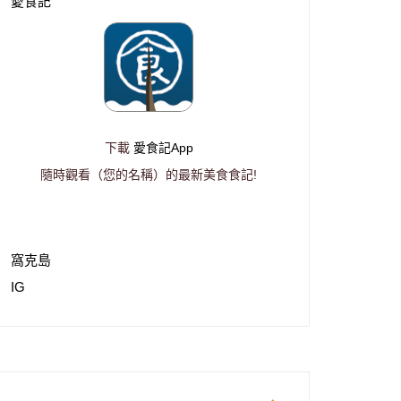
愛食記
下載
愛食記App
隨時觀看（您的名稱）的最新美食食記!
窩克島
IG