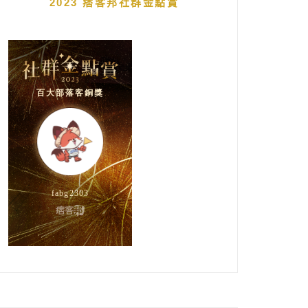
2023 痞客邦社群金點賞