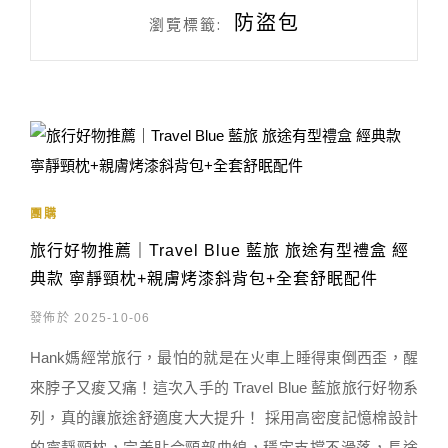
防盜包
瀏覽標籤:
團購
旅行好物推薦｜Travel Blue 藍旅 旅途有型禮盒 經
典款 寧靜頸枕+親膚烤漆斜背包+全套舒眠配件
發佈於 2025-10-06
Hank媽經常旅行，最怕的就是在火車上睡得東倒西歪，醒
來脖子又痠又痛！這次入手的 Travel Blue 藍旅旅行好物系
列，真的讓旅途舒適度大大提升！ 採用高密度記憶棉設計
的寧靜頸枕，完美貼合頸部曲線，穩定支撐不滑落，長途