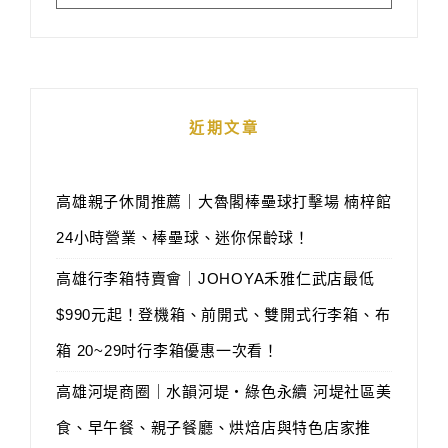
近期文章
高雄親子休閒推薦｜大魯閣棒壘球打擊場 楠梓館
24小時營業、棒壘球、迷你保齡球！
高雄行李箱特賣會｜JOHOYA禾雅仁武店最低
$990元起！登機箱、前開式、雙開式行李箱、布
箱 20~29吋行李箱優惠一次看！
高雄河堤商圈｜水韻河堤‧綠色永續 河堤社區美
食、早午餐、親子餐廳、烘焙店與特色店家推