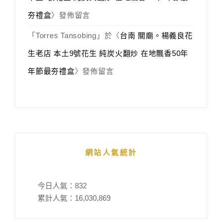
夯禮盒
〉發佈留言
「
Torres Tansobing
」於〈
台南 關廟。楊義良花
生老店 本土9號花生 純炭火翻炒 在地飄香50年
年節最夯禮盒
〉發佈留言
網站人氣統計
今日人氣：
832
累計人氣：
16,030,869