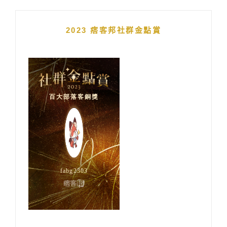
2023 痞客邦社群金點賞