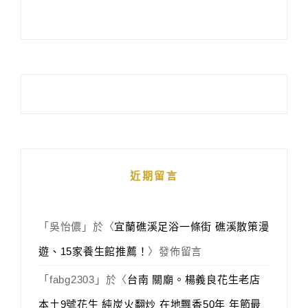
近期留言
「
吳怡儂
」於〈
宜蘭礁溪足浴一條街 礁溪散策漫
遊、15家養生館推薦！
〉發佈留言
「
fabg2303
」於〈
台南 關廟。楊義良花生老店
本土9號花生 純炭火翻炒 在地飄香50年 年節最