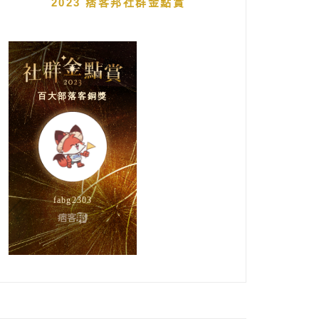
2023 痞客邦社群金點賞