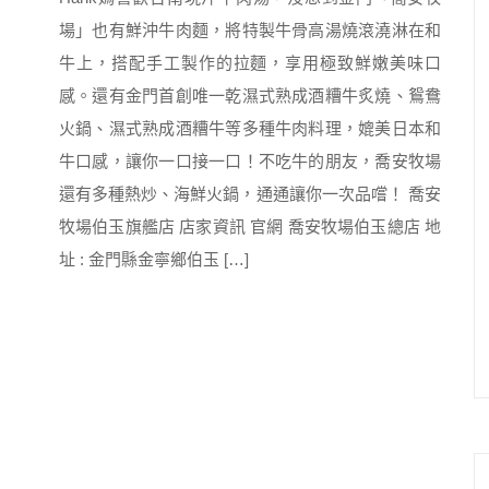
場」也有鮮沖牛肉麵，將特製牛骨高湯燒滾澆淋在和
牛上，搭配手工製作的拉麵，享用極致鮮嫩美味口
感。還有金門首創唯一乾濕式熟成酒糟牛炙燒、鴛鴦
火鍋、濕式熟成酒糟牛等多種牛肉料理，媲美日本和
牛口感，讓你一口接一口！不吃牛的朋友，喬安牧場
還有多種熱炒、海鮮火鍋，通通讓你一次品嚐！ 喬安
牧場伯玉旗艦店 店家資訊 官網 喬安牧場伯玉總店 地
址 : 金門縣金寧鄉伯玉 […]