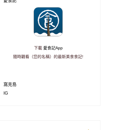
愛食記
下載
愛食記App
隨時觀看（您的名稱）的最新美食食記!
窩克島
IG