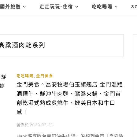
國外旅遊
走走玩玩-住宿
吃吃喝喝
3
高粱酒肉乾系列
,
吃吃喝喝
金門美食
金門美食。喬安牧場伯玉旗艦店 金門溫體
酒糟牛、鮮沖牛肉麵、鴛鴦火鍋、金門首
創乾濕式熟成炙燒牛、媲美日本和牛口
感！
發佈於 2023-03-21
Hank媽喜歡台南現沖牛肉湯，沒想到金門「喬安牧