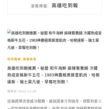
高雄吃到報
瀏覽標籤:
,
吃吃喝喝
高雄美食
高雄吃到飽推薦。秘盟 和牛海鮮 麻辣鴛鴦鍋 冷藏
熟成安格斯牛五花、1983神農極黑豚里肌肉、哈根
達斯、瑞士莫凡彼、草莓吃到飽！
發佈於 2022-12-26
這幾週寒流發威冷颼颼，據說還會冷到過年，趕緊約家人
一起吃鍋儲存身體的熱量！ 秘盟 和牛海鮮 麻辣鴛鴦鍋是秘