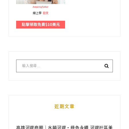
線上學
日文
近期文章
高雄河堤商圈｜水韻河堤‧綠色永續 河堤社區美