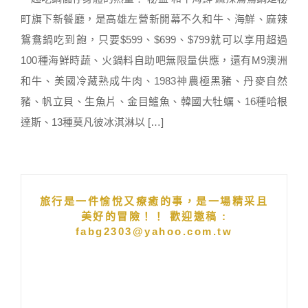
町旗下新餐廳，是高雄左營新開幕不久和牛、海鮮、麻辣
鴛鴦鍋吃到飽，只要$599、$699、$799就可以享用超過
100種海鮮時蔬、火鍋料自助吧無限量供應，還有M9澳洲
和牛、美國冷藏熟成牛肉、1983神農極黑豬、丹麥自然
豬、帆立貝、生魚片、金目鱸魚、韓國大牡蠣、16種哈根
達斯、13種莫凡彼冰淇淋以 […]
旅行是一件愉悅又療癒的事，是一場精采且
美好的冒險！！ 歡迎邀稿 :
fabg2303@yahoo.com.tw