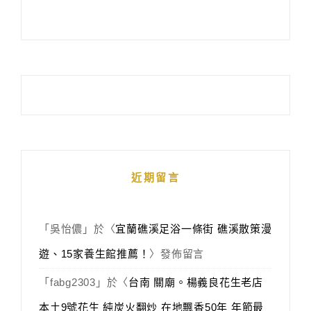
近期留言
「
吳怡儂
」於〈
宜蘭礁溪足浴一條街 礁溪散策漫
遊、15家養生館推薦！
〉發佈留言
「
fabg2303
」於〈
台南 關廟。楊義良花生老店
本土9號花生 純炭火翻炒 在地飄香50年 年節最