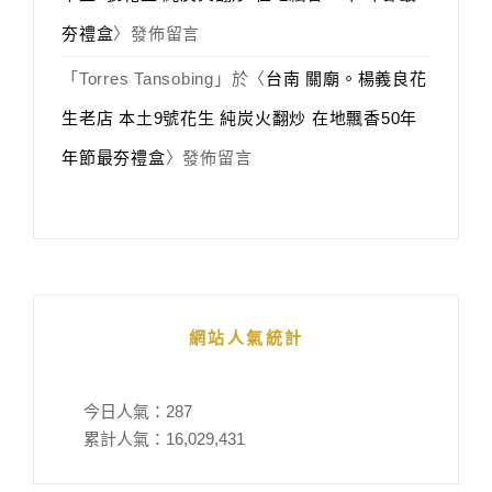
夯禮盒
〉發佈留言
「
Torres Tansobing
」於〈
台南 關廟。楊義良花
生老店 本土9號花生 純炭火翻炒 在地飄香50年
年節最夯禮盒
〉發佈留言
網站人氣統計
今日人氣：
287
累計人氣：
16,029,431