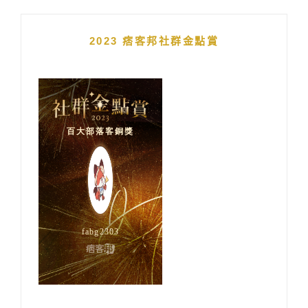
2023 痞客邦社群金點賞