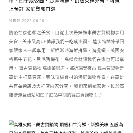
市、凹子底公園、澎湃海鮮、頂級火鍋外帶、可線
上預訂 家庭聚餐首選
發佈於 2022-06-19
防疫在家也想吃美食，自從上次帶妹妹來舞古賀鍋物享用
美食，美味又高CP值讓我們一吃成主顧。 這次特地外帶回
家跟家人一起享用，新鮮澎派海鮮拼盤、海虎蝦、美國安
格斯牛五花、黑毛豬梅花，高檔食材讓我們在家也可以享
用。 舞古賀鍋物 高雄華榮店、鄰近瑞豐夜市 舞古賀鍋物是
高雄主打高質感、美味頂級食材的海鮮鍋物專賣，在高雄
共有華榮店及天祥店兩家分店。 我們來到離家近、位於高
雄捷運巨蛋站和凹子底站中間的舞古賀鍋物 […]