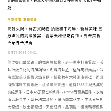
,
吃吃喝喝
高雄美食
高雄火鍋。舞古賀鍋物 頂級和牛海鮮、新鮮美味 五
感滿足的高級饗宴、義享天地也吃得到 x 外帶美食
火鍋外帶推薦
發佈於 2021-06-21
位於鼓山華榮路上的舞古賀鍋物，是一家主打高質感、美
味頂級食材的海鮮鍋物，澎湃海味尬上極鮮高檔肉品，是
南臺灣美味頂級火鍋首選。鍋物共有六種湯底選擇，而且
海鮮都是生食等級、蔬菜產地直送，還有1855冷藏熟成的
高級黑牛、日本A5頂級宮崎和牛、Prime等級美國牛、安格
斯高級黑牛、匈牙利雪藏豬、紐西蘭雪花羊、生猛貝里斯
大龍蝦、波士頓龍蝦、天使紅蝦、黑羽雞、櫻桃鴨等極致