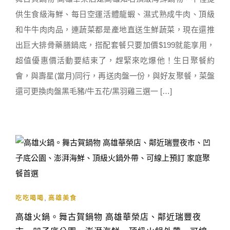
供生食級海鮮、每日空運活體龍蝦、濕式熟成牛肉、頂級
和牛牛肉肉品，連蔬菜都是產地直送生鮮蔬菜，現在還推
出巨大排骨藥膳鍋底，搭配套餐只要加價$199就能享用，
超值優惠價活動要結束了，趕緊來吃爆他！生日聚餐約
會，與壽星(當月)同行，再送肉盤一份，與好友聚餐，菜盤
還可更換肉盤黑毛豬/牛五花/黑羽雞三選一 […]
,
吃吃喝喝
高雄美食
高雄火鍋。舞古賀鍋物 高雄華榮店、鄰近瑞豐夜