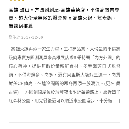
高雄 鼓山。方圓涮涮屋-高雄華榮店，平價高級肉專
賣、超大份量無敵蝦爆套餐 x 高雄火鍋、鴛鴦鍋、
麻辣鍋推薦
發佈於 2017-12-06
高雄火鍋再添一家生力軍，主打高品質、大份量的平價高
級肉專賣方圓涮涮屋來高雄展店啦!! 秉持著「內方外圓」的
核心精神，提供無敵份量新鮮食材、多種湯頭日式鴛鴦
鍋，不僅海鮮多、肉多，還有貝里斯大龍蝦三選一，肉質
鮮美CP值高，在這冷颼颼的寒冬再添一股暖流。(更名 舞
古賀) 方圓涮涮屋位於瑞豐夜市附近華榮路上，靠近凹子
底森林公園，用完餐後還可以順道來公園漫步，十分愜 […]