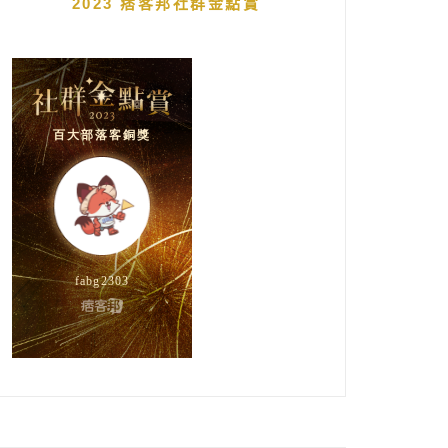
2023 痞客邦社群金點賞