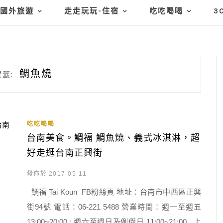
國外旅遊
走走玩玩-住宿
吃吃喝喝
3
鯛魚燒
籤:
吃吃喝喝
台南美食。鯛福 鯛魚燒、義式冰淇淋，超
好走逛台南正興街
發佈於 2017-05-11
鯛福 Tai Koun FB粉絲頁 地址：台南市中西區正興
街94號 電話：06-221 5488 營業時間：週一至週五
13:00~20:00 ; 週六至週日及例假日 11:00~21:00 上