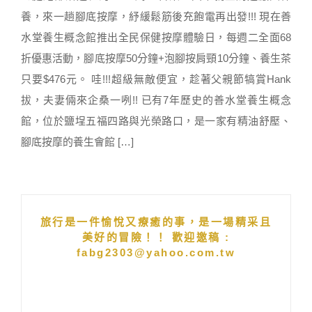
養，來一趟腳底按摩，紓緩鬆筋後充飽電再出發!!! 現在善
水堂養生概念館推出全民保健按摩體驗日，每週二全面68
折優惠活動，腳底按摩50分鐘+泡腳按肩頸10分鐘、養生茶
只要$476元。 哇!!!超級無敵便宜，趁著父親節犒賞Hank
拔，夫妻倆來企桑一咧!! 已有7年歷史的善水堂養生概念
館，位於鹽埕五福四路與光榮路口，是一家有精油舒壓、
腳底按摩的養生會館 […]
旅行是一件愉悅又療癒的事，是一場精采且
美好的冒險！！ 歡迎邀稿 :
fabg2303@yahoo.com.tw