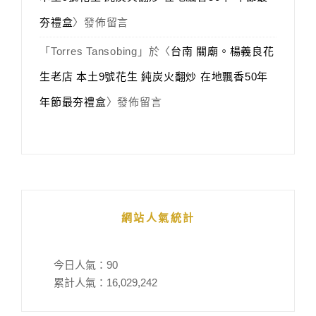
夯禮盒
〉發佈留言
「
Torres Tansobing
」於〈
台南 關廟。楊義良花
生老店 本土9號花生 純炭火翻炒 在地飄香50年
年節最夯禮盒
〉發佈留言
網站人氣統計
今日人氣：
90
累計人氣：
16,029,242