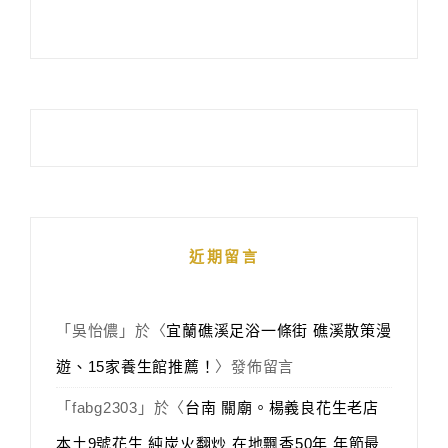
近期留言
「
吳怡儂
」於〈
宜蘭礁溪足浴一條街 礁溪散策漫
遊、15家養生館推薦！
〉發佈留言
「
fabg2303
」於〈
台南 關廟。楊義良花生老店
本土9號花生 純炭火翻炒 在地飄香50年 年節最