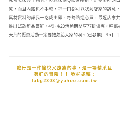
成發酵來製作麵包，吃起來很Q軟有咬勁，是我愛吃的口
感，而且內餡也不手軟，每一口都可以吃到店家的誠意，
真材實料的讓我一吃成主顧，每每路過必買，最近店家共
推出15款新品嘗鮮，4/9~4/23活動期間享77折優惠，哇!!破
天荒的優惠活動一定要推薦給大家的啊。(已歇業) &n […]
旅行是一件愉悅又療癒的事，是一場精采且
美好的冒險！！ 歡迎邀稿 :
fabg2303@yahoo.com.tw