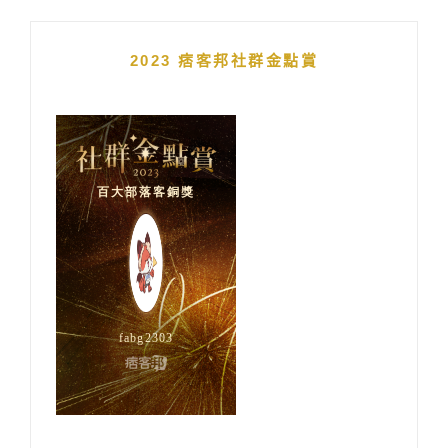
2023 痞客邦社群金點賞