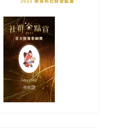
2023 痞客邦社群金點賞