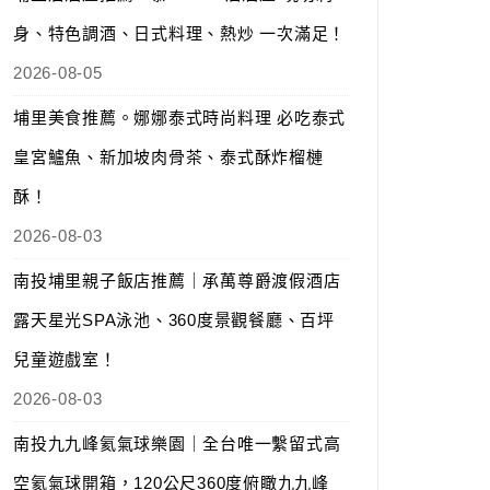
身、特色調酒、日式料理、熱炒 一次滿足！
2026-08-05
埔里美食推薦。娜娜泰式時尚料理 必吃泰式
皇宮鱸魚、新加坡肉骨茶、泰式酥炸榴槤
酥！
2026-08-03
南投埔里親子飯店推薦｜承萬尊爵渡假酒店
露天星光SPA泳池、360度景觀餐廳、百坪
兒童遊戲室！
2026-08-03
南投九九峰氦氣球樂園｜全台唯一繫留式高
空氦氣球開箱，120公尺360度俯瞰九九峰