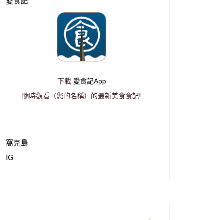
愛食記
下載
愛食記App
隨時觀看（您的名稱）的最新美食食記!
窩克島
IG