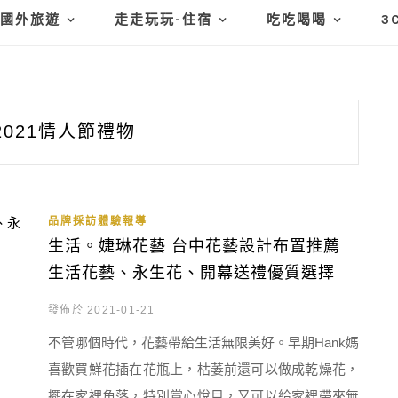
國外旅遊
走走玩玩-住宿
吃吃喝喝
3
2021情人節禮物
品牌採訪體驗報導
生活。婕琳花藝 台中花藝設計布置推薦
生活花藝、永生花、開幕送禮優質選擇
發佈於 2021-01-21
不管哪個時代，花藝帶給生活無限美好。早期Hank媽
喜歡買鮮花插在花瓶上，枯萎前還可以做成乾燥花，
擺在家裡角落，特別賞心悅目，又可以給家裡帶來無