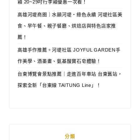
箱 20~29吋行李箱優惠一次看！
高雄河堤商圈｜水韻河堤‧綠色永續 河堤社區美
食、早午餐、親子餐廳、烘焙店與特色店家推
薦！
高雄手作推薦。河堤社區 JOYFUL GARDEN手
作美學、酒墨畫、氨基酸寶石皂體驗！
台東博覽會景點推薦｜走進百年車站 台東舊站，
探索全新「台東線 TAITUNG Line」！
分類