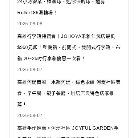
24小時營業、棒壘球、迷你保齡球、還有
Roller186滑輪場！
2026-08-08
高雄行李箱特賣會｜JOHOYA禾雅仁武店最低
$990元起！登機箱、前開式、雙開式行李箱、布
箱 20~29吋行李箱優惠一次看！
2026-08-07
高雄河堤商圈｜水韻河堤‧綠色永續 河堤社區美
食、早午餐、親子餐廳、烘焙店與特色店家推
薦！
2026-08-07
高雄手作推薦。河堤社區 JOYFUL GARDEN手