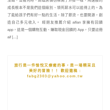
沒錯，曾幾何時，高雄房價彷彿開了外掛一樣，飛速般的
成長根本不是我們這個級別、領死薪水可以追得上的。為
了能給孩子們有好一點的生活，除了節流，也要開源，創
造自己多元收入。 經朋友推薦介紹 aifian 享擁有回饋
app，這是一個購物互動、賺取現金回饋的 App，只要註冊
aif […]
旅行是一件愉悅又療癒的事，是一場精采且
美好的冒險！！ 歡迎邀稿 :
fabg2303@yahoo.com.tw