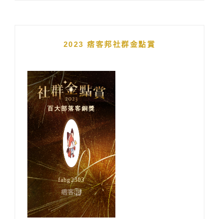
2023 痞客邦社群金點賞