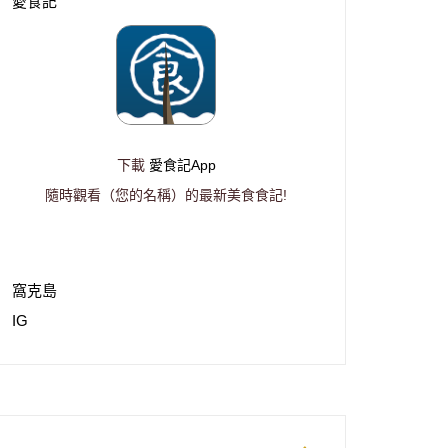
愛食記
下載
愛食記App
隨時觀看（您的名稱）的最新美食食記!
窩克島
IG