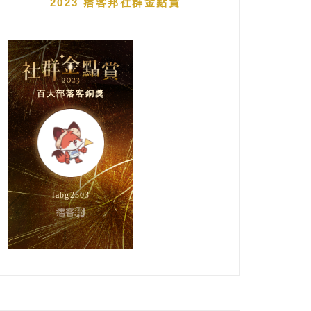
2023 痞客邦社群金點賞