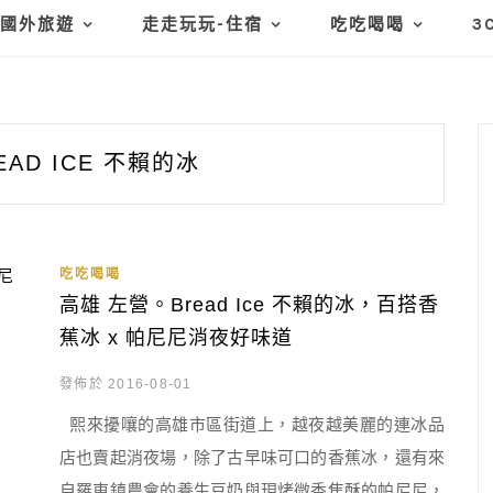
國外旅遊
走走玩玩-住宿
吃吃喝喝
3
EAD ICE 不賴的冰
吃吃喝喝
高雄 左營。Bread Ice 不賴的冰，百搭香
蕉冰 x 帕尼尼消夜好味道
發佈於 2016-08-01
熙來擾嚷的高雄市區街道上，越夜越美麗的連冰品
店也賣起消夜場，除了古早味可口的香蕉冰，還有來
自羅東鎮農會的養生豆奶與現烤微香焦酥的帕尼尼，