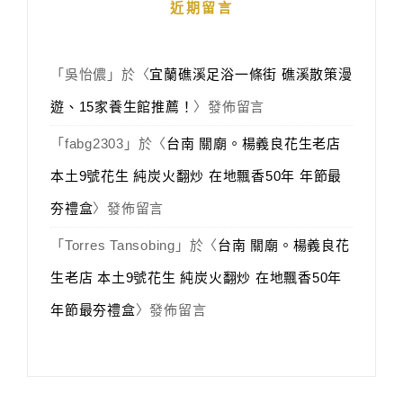
近期留言
「
吳怡儂
」於〈
宜蘭礁溪足浴一條街 礁溪散策漫
遊、15家養生館推薦！
〉發佈留言
「
fabg2303
」於〈
台南 關廟。楊義良花生老店
本土9號花生 純炭火翻炒 在地飄香50年 年節最
夯禮盒
〉發佈留言
「
Torres Tansobing
」於〈
台南 關廟。楊義良花
生老店 本土9號花生 純炭火翻炒 在地飄香50年
年節最夯禮盒
〉發佈留言