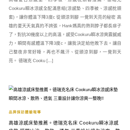
Cookuru瞬冰涼感全配滿意組(涼感墊、四季被、涼感枕頭
套)，讓你體溫下降3度c 從頭涼到腳 一覺到天亮的秘密 高
雄的夏天天氣真的不誇張，Hank媽真的熱到脖子都長痱子
了，對抗30幾度以上的高溫，感受Cookuru瞬冰涼爽震撼威
力，瞬間有感體溫下降3度c，讓我決定給他敗下去。讓自
己整夜非常好睡，再也不飆汗、從頭涼到腳，一覺到天
亮。 德瑞克 Cooku […]
品牌採訪體驗報導
高雄涼感床墊推薦。德瑞克名床 Cookuru瞬冰涼感