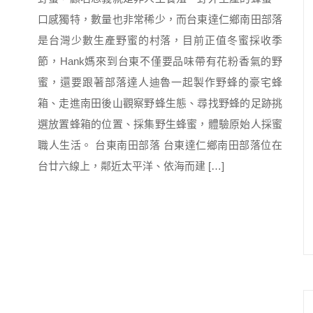
口感獨特，數量也非常稀少，而台東達仁鄉南田部落
是台灣少數生產野蜜的村落，目前正值冬蜜採收季
節，Hank媽來到台東不僅要品味帶有花粉香氣的野
蜜，還要跟著部落達人迪魯一起製作野蜂的豪宅蜂
箱、走進南田後山觀察野蜂生態、尋找野蜂的足跡挑
選放置蜂箱的位置、採集野生蜂蜜，體驗原始人採蜜
職人生活。 台東南田部落 台東達仁鄉南田部落位在
台廿六線上，鄰近太平洋、依海而建 […]