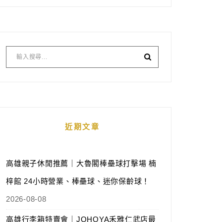
近期文章
高雄親子休閒推薦｜大魯閣棒壘球打擊場 楠
梓館 24小時營業、棒壘球、迷你保齡球！
2026-08-08
高雄行李箱特賣會｜JOHOYA禾雅仁武店最