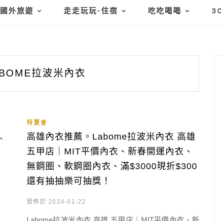
國外旅遊
走走玩玩-住宿
吃吃喝喝
3
ABOME拉波米內衣
特賣會
高雄內衣推薦。Labome拉波米內衣 高雄
五甲店｜MIT平價內衣、新春開運內衣、
無鋼圈、軟鋼圈內衣、滿$3000現折$300
還有抽抽樂可抽獎！
發佈於 2024-01-22
Labome拉波米內衣 高雄 五甲店｜MIT平價內衣、新