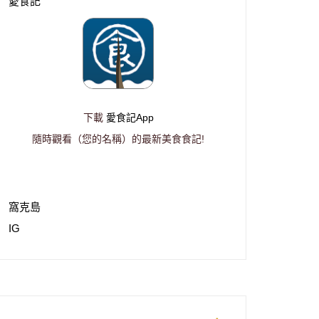
愛食記
下載
愛食記App
隨時觀看（您的名稱）的最新美食食記!
窩克島
IG