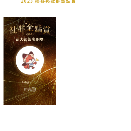
2023 痞客邦社群金點賞