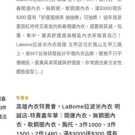
春開運內衣、無鋼圈、軟鋼圈內衣、滿$3000現折
$300 還有「好運龍總來 抽抽樂」可抽獎！ 過年就是
要買紅咚咚又喜氣的新春開運內衣，還要高質感、包
覆、集中，兼具舒適度高機能內衣來犒賞自己！
Labome拉波米內衣高雄 五甲店位於鳳山五甲三路
上，是MIT台灣研發設計平價內衣品牌，價格不只平
價親民，還兼具高質感與舒適度，非常適合東方女性
體態版型 […]
特賣會
高雄內衣特賣會。LaBome拉波米內衣 明
誠店-特賣嘉年華｜開運內衣、無鋼圈內
衣、軟鋼圈內衣、胸托、3件1000、3件
1500、2件1480、滿$3000送$300 還有