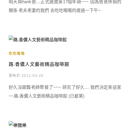
明天與hank爸…正式邁進第17個年頭~~~ 因為爸爸休假的
關係 老夫老妻的我們 去吃吃喝喝的度過一下午~
吃吃喝喝
路.香儂人文藝術精品咖啡館
發佈於 2011-04-20
好久沒跟龔老師聚餐了~~~ 研究了好久… 我們決定來這家
~~路.香儂人文藝術精品咖啡館 (已歇業)