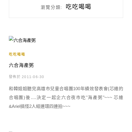
吃吃喝喝
瀏覽分類:
吃吃喝喝
六合海產粥
發佈於 2011-06-30
和韓姐姐聽完高雄市兒童合唱團100年績效發表會(芯維的
合唱團)後….決定一起企六合夜市吃"海產粥"~~~ 芯維
&Ariel搞怪2人組連環四連拍~~~