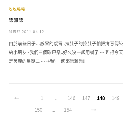
吃吃喝喝
樂雅樂
發佈於 2011-04-12
由於前些日子…感冒的感冒..拉肚子的拉肚子怕把病毒傳染
給小朋友~我們三個歐巴桑..好久沒一起用餐了~~ 難得今天
是美麗的星期二~~~相約一起來樂雅樂!!
1
...
146
147
148
149
150
...
154