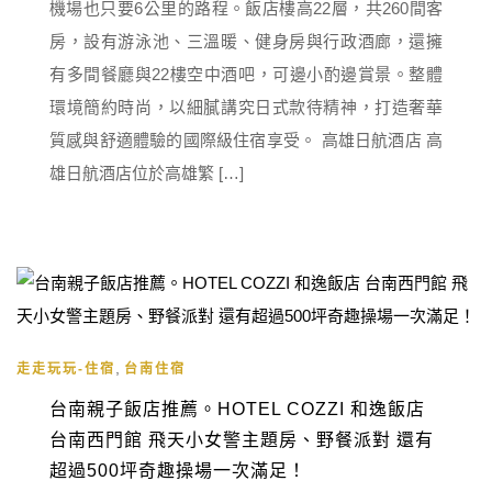
機場也只要6公里的路程。飯店樓高22層，共260間客
房，設有游泳池、三溫暖、健身房與行政酒廊，還擁
有多間餐廳與22樓空中酒吧，可邊小酌邊賞景。整體
環境簡約時尚，以細膩講究日式款待精神，打造奢華
質感與舒適體驗的國際級住宿享受。 高雄日航酒店 高
雄日航酒店位於高雄繁 […]
,
走走玩玩-住宿
台南住宿
台南親子飯店推薦。HOTEL COZZI 和逸飯店
台南西門館 飛天小女警主題房、野餐派對 還有
超過500坪奇趣操場一次滿足！