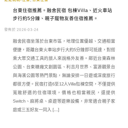
走走玩玩-住宿
台東住宿
台東住宿推薦。融舍民宿 包棟Villa、近火車站
步行約5分鐘、親子寵物友善住宿推薦。
發佈於 2026-03-24
融舍民宿坐落於台東市區，地理位置優越、交通相當
便捷，距離台東火車站步行大約5分鐘即可抵達，對搭
乘大眾交通工具的旅人來說格外友善。鄰近台東森林
公園、台東糖廠文創園區、利吉月世界、富源觀景台
與海濱公園等熱門景點，無論安排一日遊或深度旅行
都很方便。民宿打造6至12人Villa包棟空間，不僅提供
寬敞舒適的住宿環境，價格也相當親民，還提供
Switch、麻將桌、桌遊等遊樂設備，非常適合親子家
庭或三五好友一同入 […]