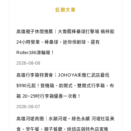
近期文章
高雄親子休閒推薦｜大魯閣棒壘球打擊場 楠梓館
24小時營業、棒壘球、迷你保齡球、還有
Roller186滑輪場！
2026-08-08
高雄行李箱特賣會｜JOHOYA禾雅仁武店最低
$990元起！登機箱、前開式、雙開式行李箱、布
箱 20~29吋行李箱優惠一次看！
2026-08-07
高雄河堤商圈｜水韻河堤‧綠色永續 河堤社區美
食、早午餐、親子餐廳、烘焙店與特色店家推