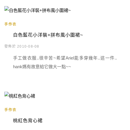
手作衣
白色藍花小洋裝+拼布風小圍裙~
發佈於 2010-08-08
手工做衣服..很辛苦~希望Ariel能多穿幾年..這一件..
hank媽有故意給它做大一點~~
手作衣
桃紅色背心裙