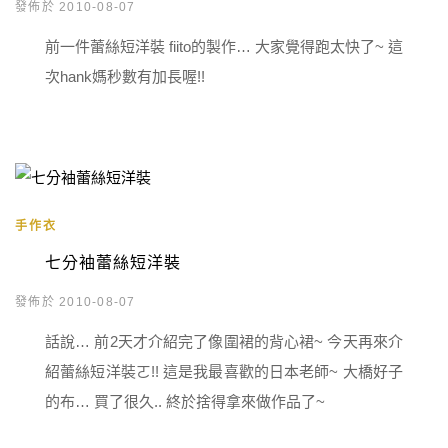
發佈於 2010-08-07
前一件蕾絲短洋裝 fiito的製作… 大家覺得跑太快了~ 這
次hank媽秒數有加長喔!!
手作衣
七分袖蕾絲短洋裝
發佈於 2010-08-07
話說… 前2天才介紹完了像圍裙的背心裙~ 今天再來介
紹蕾絲短洋裝ㄛ!! 這是我最喜歡的日本老師~ 大橋好子
的布… 買了很久.. 終於捨得拿來做作品了~