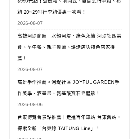
$990元起！登機箱、前開式、雙開式行李箱、布
箱 20~29吋行李箱優惠一次看！
2026-08-07
高雄河堤商圈｜水韻河堤‧綠色永續 河堤社區美
食、早午餐、親子餐廳、烘焙店與特色店家推
薦！
2026-08-07
高雄手作推薦。河堤社區 JOYFUL GARDEN手
作美學、酒墨畫、氨基酸寶石皂體驗！
2026-08-06
台東博覽會景點推薦｜走進百年車站 台東舊站，
探索全新「台東線 TAITUNG Line」！