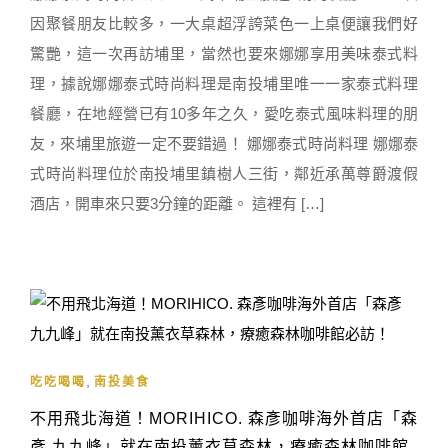
因聚餐朋友比較多，一大桌超浮誇菜色一上桌便讓我們好
驚艷，這一次再訪埔里，當然也要來娜娜享用美味泰式料
理，據說娜娜泰式時尚料理是南投埔里唯一一家泰式料理
餐廳，在地經營已有10多年之久，愛吃泰式風味料理的朋
友，來埔里旅遊一定不要錯過！ 娜娜泰式時尚料理 娜娜泰
式時尚料理位於南投埔里鎮樹人三街，鄰近承萬尊爵渡假
酒店，開車來只要3分鐘的距離。 這裡有 […]
,
吃吃喝喝
南投美食
不用飛北海道！MORIHICO. 森彥咖啡海外首店「森
彥 九九峰」就在南投薰衣草森林，療癒森林咖啡館