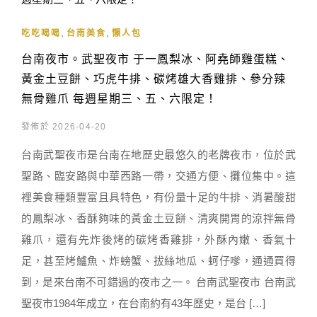
,
,
吃吃喝喝
台南美食
懶人包
台南夜市。武聖夜市 于一鳳梨冰、阿堯師雞蛋糕、
黃金土豆餅、巧虎牛排、碳烤雄大香雞排、參分辣
無骨雞爪 每週星期三、五、六限定！
發佈於 2026-04-20
台南武聖夜市是台南在地歷史最悠久的老牌夜市，位於武
聖路、臨安路與中華西路一帶，交通方便、攤位集中。這
裡美食種類豐富且具特色，有份量十足的牛排、消暑酸甜
的鳳梨冰、香酥夠味的黃金土豆餅、清爽開胃的涼拌無骨
雞爪，還有先炸後烤的碳烤香雞排，外酥內嫩、香氣十
足，甚至烤鱸魚、炸螃蟹、拔絲地瓜、蚵仔嗲，通通買得
到，是來台南不可錯過的夜市之一。 台南武聖夜市 台南武
聖夜市1984年成立，在台南約有43年歷史，是台 […]