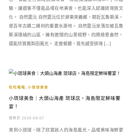
驗，讓遊客不僅能品嚐在地美食，也能深入認識排灣族文
化。 自然霆沅 自然霆沅位於屏東來義鄉，鄰近瓦魯斯溪，
是百年古蹟二峰圳的重要水源地。 自然霆沅坐落在被瓦魯
斯溪環繞的山區，擁有遼闊的山景視野，四周綠意盎然，
還能欣賞鳳梨田風光。 走進餐廳，首先感受排灣 […]
,
吃吃喝喝
小琉球美食
小琉球美食｜大頭山海產 琉球店，海島限定鮮味饗
宴！
發佈於 2026-06-07
來到小琉球，除了欣賞迷人的海島風光，品嚐美味海鮮更