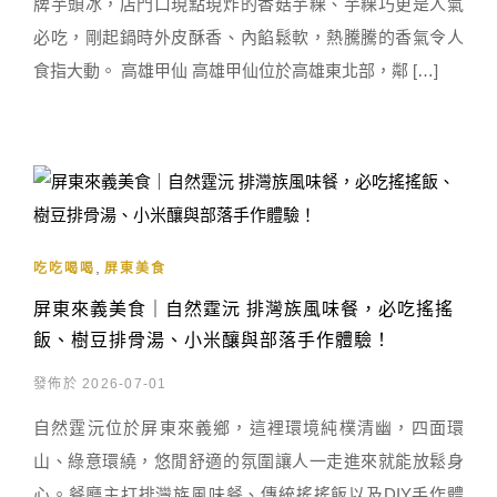
牌芋頭冰，店門口現點現炸的香菇芋粿、芋粿巧更是人氣
必吃，剛起鍋時外皮酥香、內餡鬆軟，熱騰騰的香氣令人
食指大動。 高雄甲仙 高雄甲仙位於高雄東北部，鄰 […]
,
吃吃喝喝
屏東美食
屏東來義美食｜自然霆沅 排灣族風味餐，必吃搖搖
飯、樹豆排骨湯、小米釀與部落手作體驗！
發佈於 2026-07-01
自然霆沅位於屏東來義鄉，這裡環境純樸清幽，四面環
山、綠意環繞，悠閒舒適的氛圍讓人一走進來就能放鬆身
心。餐廳主打排灣族風味餐、傳統搖搖飯以及DIY手作體