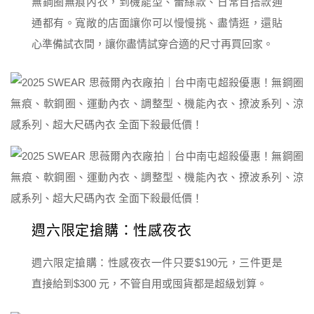
無鋼圈無痕內衣，到機能型、蕾絲款、日常百搭款通
通都有。寬敞的店面讓你可以慢慢挑、盡情逛，還貼
心準備試衣間，讓你盡情試穿合適的尺寸再買回家。
週六限定搶購：性感夜衣
週六限定搶購：性感夜衣一件只要$190元，三件更是
直接給到$300 元，不管自用或囤貨都是超級划算。