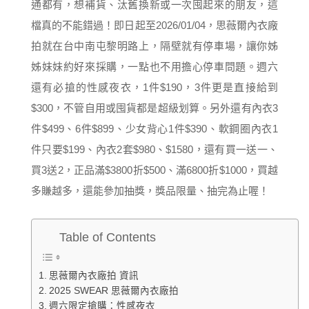
通都有，想補貨、汰舊換新或一次囤起來的朋友，這
檔真的不能錯過！即日起至2026/01/04，思薇爾內衣廠
拍就在台中南屯黎明路上，隔壁就有停車場，讓你姊
姊妹妹約好來採購，一點也不用擔心停車問題。週六
還有必搶的性感夜衣，1件$190，3件更是直接給到
$300，不管自用或囤貨都是超級划算。另外還有內衣3
件$499、6件$899、少女背心1件$390、軟鋼圈內衣1
件只要$199、內衣2套$980、$1580，還有買一送一、
買3送2，正品滿$3800折$500、滿6800折$1000，買越
多賺越多，還能參加抽獎，獎品限量、抽完為止喔！
Table of Contents
思薇爾內衣廠拍 資訊
2025 SWEAR 思薇爾內衣廠拍
週六限定搶購：性感夜衣