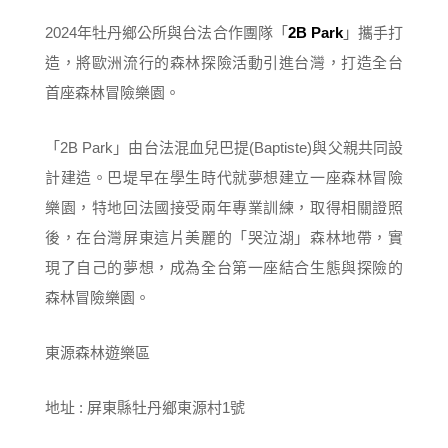
2024年牡丹鄉公所與台法合作團隊「
2B Park
」攜手打
造，將歐洲流行的森林探險活動引進台灣，打造全台
首座森林冒險樂園。
「2B Park」由台法混血兒巴提(Baptiste)與父親共同設
計建造。巴堤早在學生時代就夢想建立一座森林冒險
樂園，特地回法國接受兩年專業訓練，取得相關證照
後，在台灣屏東這片美麗的「哭泣湖」森林地帶，實
現了自己的夢想，成為全台第一座結合生態與探險的
森林冒險樂園。
東源森林遊樂區
地址 : 屏東縣牡丹鄉東源村1號