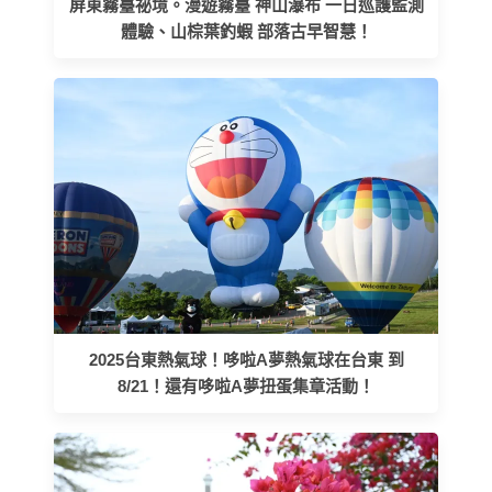
屏東霧臺祕境。漫遊霧臺 神山瀑布 一日巡護監測
體驗、山棕葉釣蝦 部落古早智慧！
2025台東熱氣球！哆啦A夢熱氣球在台東 到
8/21！還有哆啦A夢扭蛋集章活動！