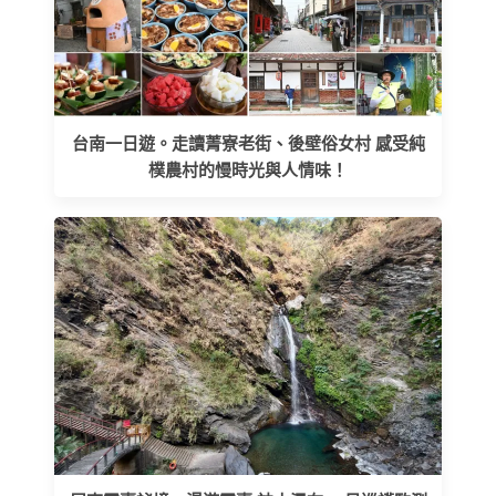
台南一日遊。走讀菁寮老街、後壁俗女村 感受純
樸農村的慢時光與人情味！