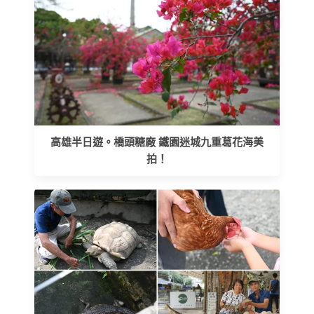
高雄半日遊。橋頭糖廠 鐵園迷城九重葛花海美
拍！