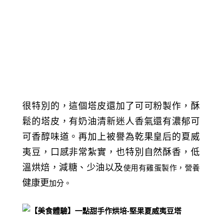
很特別的，這個塔皮還加了可可粉製作，酥
鬆的
塔皮
，有
奶油清新迷人香氣還有
濃郁
可
可
香醇味道。
再加上被譽為乾果皇后的
夏威
夷豆
，口感非常紮實，也特別自然酥香，低
溫烘焙，
減糖、少油以及
使用有雞蛋製作，營養
健康更
加分。