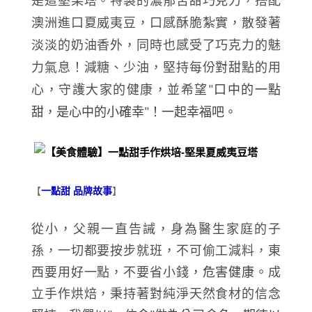
是這堅果塔。特製的濃郁苦甜巧克力，搭配
澳洲進口夏威夷豆，口感酥脆紮實，散發著
淡淡的奶油香外，同時也感受了巧克力的魅
力氣息！
減糖、少油，
堅持每份對甜點的用
心，守護大家的健康，並希望
口中的一點
"
甜，是心中的小確幸
！一起幸福吧。
"
【
一點甜 品牌故事
】
從小，父親一直告誡，身為醫生家庭的子
孫，一切都要按步就班，不可偷工減料，東
西要用好一點，不要省小錢
，危害健康。
成
立手作烘焙，秉持著對純淨天然食材的信念