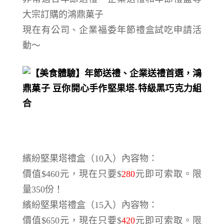
大宗訂購的
鴻鼎菓子
現在有
公司、企業福委年節禮盒試吃申請活
動～
繽紛堅果塔禮盒（
10
入）內容物：
價值
$460
元，現在只要
$
280
元即可索取。限
量
350
份！
繽紛堅果塔禮盒（
15
入）內容物：
價值
$650
元，現在只要
$
420
元即可索取。限