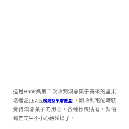
這是Hank媽第二次收到鴻鼎菓子寄來的堅果
塔禮盒
，剛收到宅配時就
(上次是
繽紛堅果塔禮盒
)
覺得
鴻鼎菓子的用心，各種標籤貼著，就怕
郵差先生不小心給碰撞了。