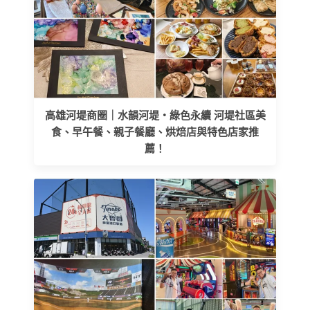
高雄河堤商圈｜水韻河堤‧綠色永續 河堤社區美
食、早午餐、親子餐廳、烘焙店與特色店家推
薦！