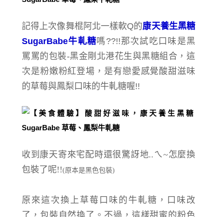
記得上次像舞棍阿北一樣軟Q的
康天養生黑糖
SugarBabe牛軋糖
嗎??!!那次試吃口味是黑
罵罵的包裝-黑金剛北港花生與黑糖組合，這
次是粉嫩粉紅登場，是有戀愛感覺酸甜滋味
的草莓與鳳梨口味的牛軋糖喔!!
收到康天寄來宅配時還很驚訝地..ㄟ~怎麼換
包裝了呢!!
(原本是黑色包裝)
原來這次換上草莓口味的牛軋糖，口味改
了，包裝自然換了。不過，這樣甜蜜的粉色