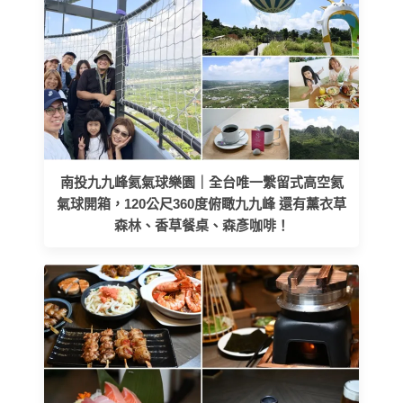
南投九九峰氦氣球樂園｜全台唯一繫留式高空氦
氣球開箱，120公尺360度俯瞰九九峰 還有薰衣草
森林、香草餐桌、森彥咖啡！