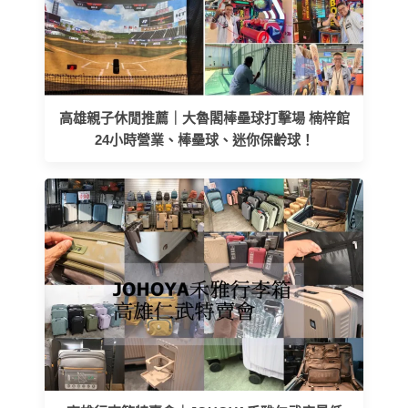
高雄親子休閒推薦｜大魯閣棒壘球打擊場 楠梓館
24小時營業、棒壘球、迷你保齡球！