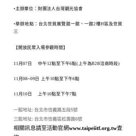
•主辦單位：財團法人台灣觀光協會
•舉辦地點：台北世貿展覽館一館、一館
2
樓
H
區及世貿
三
【開放民眾入場參觀時間】
11
月
07
日
中午
12
點至下午
6
點
(
上午為
B2B
洽商時段
)
11
月
08~09
日 上午
10
點至下午
6
點
11
月
10
日
上午
10
點至下午
7
點
一館地址: 台北市信義路五段5號
三館地址: 台北市信義區松壽路6號
相關訊息請至活動官網
www.taipeiitf.org.tw
查