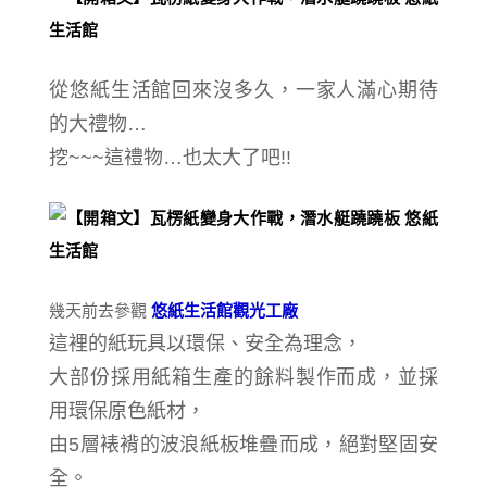
從悠紙生活館回來沒多久，一家人滿心期待
的大禮物…
挖~~~這禮物…也太大了吧!!
幾天前去參觀
悠紙生活館觀光工廠
這裡的紙玩具
以環保、安全為理念
，
大部份採用紙箱生產的餘料製作而成，並採
用環保原色紙材，
由5層裱褙的波浪紙板堆疊而成，絕對堅固安
全
。