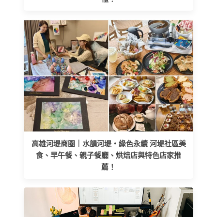
高雄河堤商圈｜水韻河堤‧綠色永續 河堤社區美
食、早午餐、親子餐廳、烘焙店與特色店家推
薦！