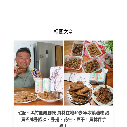
相關文章
宅配。黑竹園雞腳凍 員林在地40多年冰鎮滷味 必
買招牌雞腳凍、雞翅、花生、豆干！員林伴手
禮！