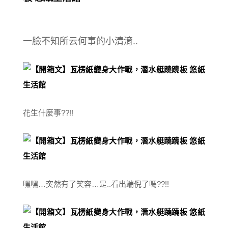
一臉不知所云何事的小清淯..
花生什麼事??!!
嘿嘿…突然有了笑容…是..看出端倪了嗎??!!