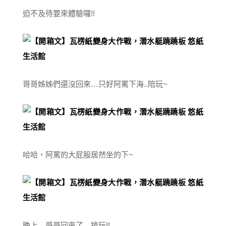
迫不及待要來體驗囉!!
哥哥姊姊們還沒回來…只好阿罵下海..陪玩~
哈哈，阿罵的大屁股居然坐的下~
晚上…哥哥回來了…搶玩!!