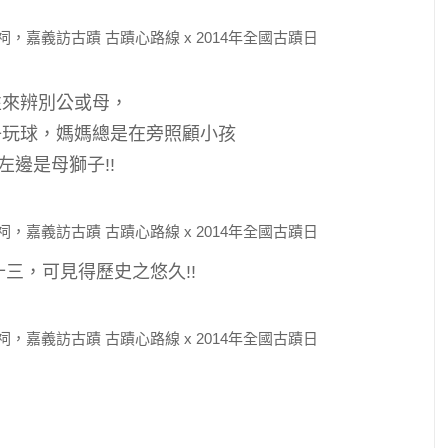
性來辨別公或母，
子玩球，媽媽總是在旁照顧小孩
左邊是母獅子!!
三，可見得歷史之悠久!!