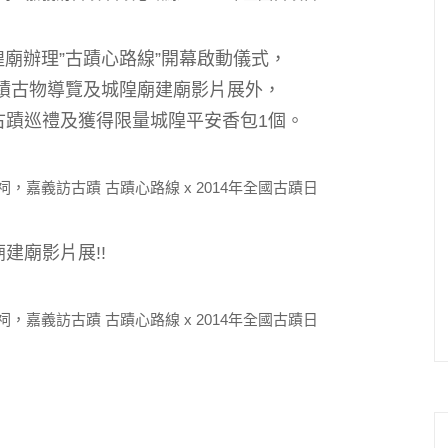
廟辦理”古蹟心路線”開幕啟動儀式，
蹟古物導覽及城隍廟建廟影片展外，
古蹟巡禮及獲得限量城隍平安香包1個。
建廟影片展!!