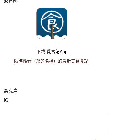
愛食記
下載
愛食記App
隨時觀看（您的名稱）的最新美食食記!
窩克島
IG