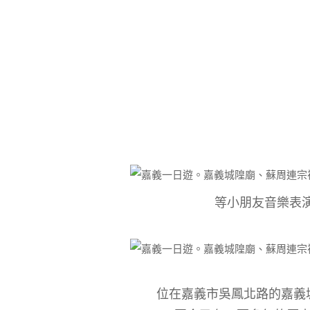
等小朋友音樂表演
位在嘉義市吳鳳北路的嘉義城