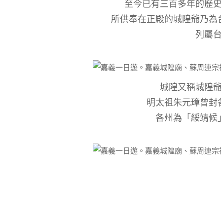
至今已有三百多年的歷
所供奉在正殿的城隍爺乃為
列屬
城隍又稱城隍
明太祖朱元璋曾封
各州為「綏靖候