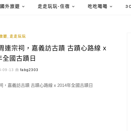
國外旅遊
走走玩玩-住宿
吃吃喝喝
3
,
旅遊
走走玩玩
連宗祠，嘉義訪古蹟 古蹟心路線 x
4年全國古蹟日
-09-13 由
fabg2303