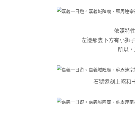
依照特
左邊那隻下方有小獅
所以，
石獅還刻上昭和十