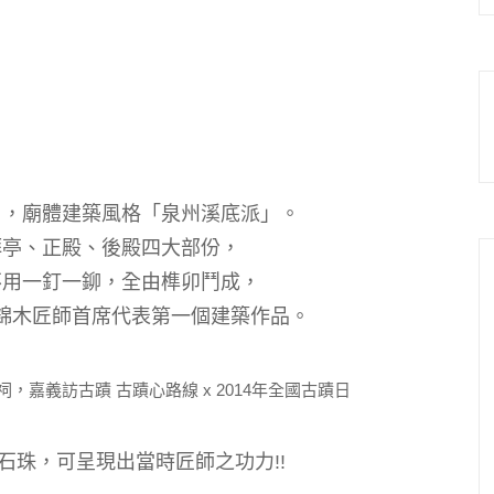
」，廟體建築風格「泉州溪底派」。
拜亭、正殿、後殿四大部份，
不用一釘一鉚，
全由榫卯鬥成，
錦木匠師首席代表第一個建築作品。
石珠，可呈現出當時匠師之功力!!