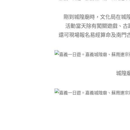
剛到
城隍廟時，文化局在城隍
活動當天除有闖關遊戲、古
還可現場報名易經算命及南門
城隍廟