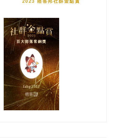
2023 痞客邦社群金點賞