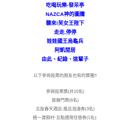
吃喝玩樂-發呆亭
NAZCA神的圖騰
襲來!芙
女王陛下
走走.停停
娃娃國王烏龜兵
阿凱閒居
由此、紀錄、這輩子
以下參與投票的朋友也有的獎喔!!
參與投票獎(共10名)
旅展門票(6名)
北投春天酒店-風呂泡湯券(3名)
統一渡假村-五點通用住宿券(1名):