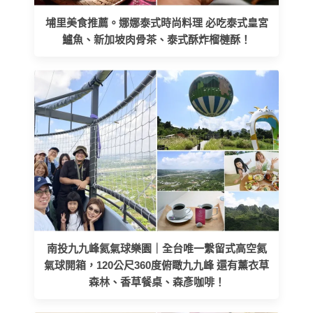
埔里美食推薦。娜娜泰式時尚料理 必吃泰式皇宮
鱸魚、新加坡肉骨茶、泰式酥炸榴槤酥！
南投九九峰氦氣球樂園｜全台唯一繫留式高空氦
氣球開箱，120公尺360度俯瞰九九峰 還有薰衣草
森林、香草餐桌、森彥咖啡！