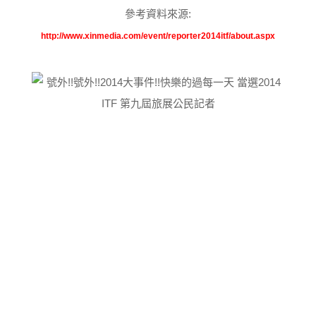
參考資料來源:
http://www.xinmedia.com/event/reporter2014itf/about.aspx