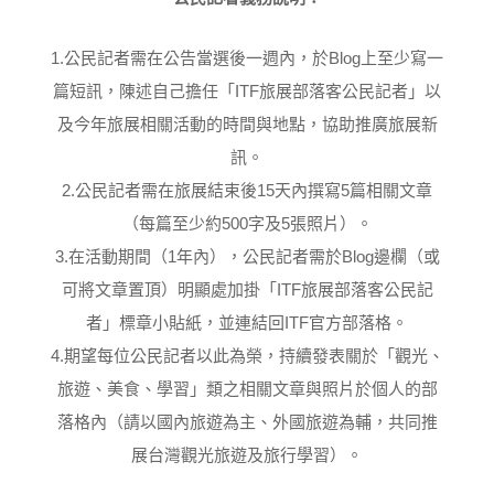
1.
Blog
公民記者需在公告當選後一週內，於
上至少寫一
ITF
篇短訊，陳述自己擔任「
旅展部落客公民記者」以
及今年旅展相關活動的時間與地點，協助推廣旅展新
訊。
2.
15
5
公民記者需在旅展結束後
天內撰寫
篇相關文章
500
5
（每篇至少約
字及
張照片）。
3.
1
Blog
在活動期間（
年內），公民記者需於
邊欄（或
ITF
可將文章置頂）明顯處加掛「
旅展部落客公民記
ITF
者」標章小貼紙，並連結回
官方部落格。
4.
期望每位公民記者以此為榮，持續發表關於「觀光、
旅遊、美食、學習」類之相關文章與照片於個人的部
落格內（請以國內旅遊為主、外國旅遊為輔，共同推
展台灣觀光旅遊及旅行學習）。