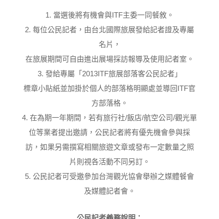
1.
ITF
當選後將有機會與
主委一同餐敘。
2.
每位公民記者，由台北國際旅展發給記者證及專屬
名片，
在旅展期間可自由進出展場採訪報導及使用記者室。
3.
2013ITF
發給專屬「
旅展部落客公民記者」
ITF
標章小貼紙並加掛於個人的部落格明顯處並導回
官
方部落格。
4.
/
/
/
在為期一年期間，若有旅行社
飯店
航空公司
觀光單
位等業者提出邀請，公民記者將有優先機會參與採
訪，如果另需撰寫相關旅遊文章或發布一定數量之照
片則視各活動不同另訂。
5.
公民記者可受邀參加台灣觀光協會舉辦之媒體餐會
及媒體記者會。
公民記者義務說明：