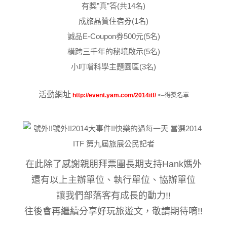
有獎”真”答(共14名)
成旅晶贊住宿券(1名)
誠品E-Coupon券500元(5名)
橫跨三千年的秘境啟示(5名)
小叮噹科學主題園區(3名)
活動網址
http://event.yam.com/2014itf/
<–得獎名單
在此除了感謝親朋拜票團長期支持Hank媽外
還有以上主辦單位、執行單位、協辦單位
讓我們部落客有成長的動力!!
往後會再繼續分享好玩旅遊文，敬請期待唷!!