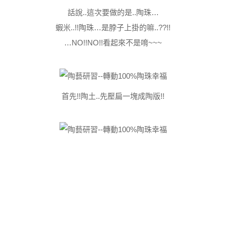
話說..這次要做的是..陶珠…
蝦米..!!陶珠…是脖子上掛的嘛..??!!
…NO!!NO!!看起來不是唷~~~
首先!!陶土..先壓扁一塊成陶版!!