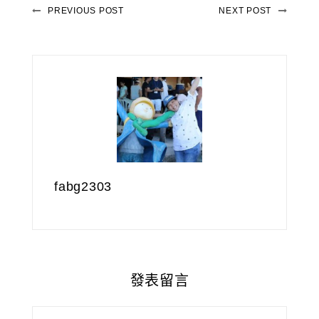
PREVIOUS POST
NEXT POST
fabg2303
發表留言