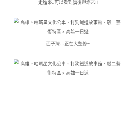
走進來..可以看到旗後燈塔ㄛ!!
西子灣…正在大整修~