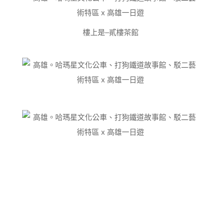
樓上是–貳樓茶館