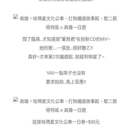
問了臨員..才知道是”董育君”在拍新CD的MV~
她的歌…一張批..很好聽ㄛ!!
真好~才來第2次鐵道館..就碰到明星了~
YA!!一點架子也沒有
要求拍拍..馬上答應!!
這是哈瑪星文化公車一日卷~$30元