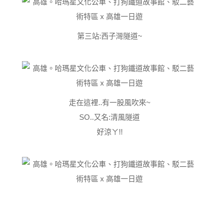
第三站:西子灣隧道~
走在這裡..有一股風吹來~
SO..又名:清風隧道
好涼ㄚ!!