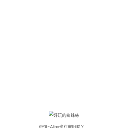
奇怪~Alina也有畫眼睛ㄚ…