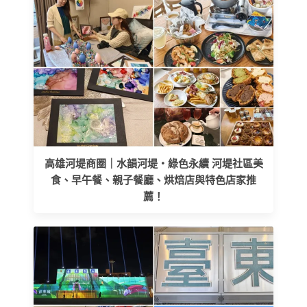
高雄河堤商圈｜水韻河堤‧綠色永續 河堤社區美
食、早午餐、親子餐廳、烘焙店與特色店家推
薦！