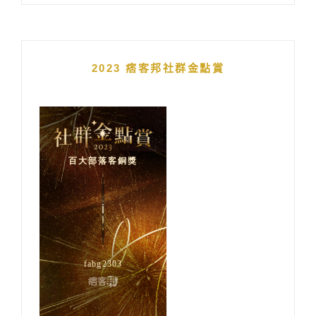
2023 痞客邦社群金點賞