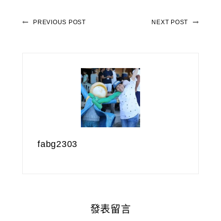
PREVIOUS POST
NEXT POST
fabg2303
發表留言