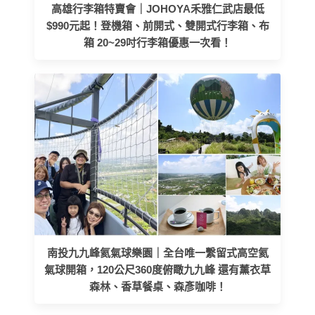
高雄行李箱特賣會｜JOHOYA禾雅仁武店最低
$990元起！登機箱、前開式、雙開式行李箱、布
箱 20~29吋行李箱優惠一次看！
南投九九峰氦氣球樂園｜全台唯一繫留式高空氦
氣球開箱，120公尺360度俯瞰九九峰 還有薰衣草
森林、香草餐桌、森彥咖啡！