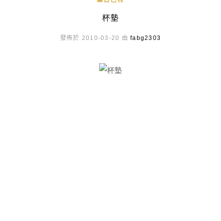
蝶古巴特
杯墊
發佈於 2010-03-20 由
fabg2303