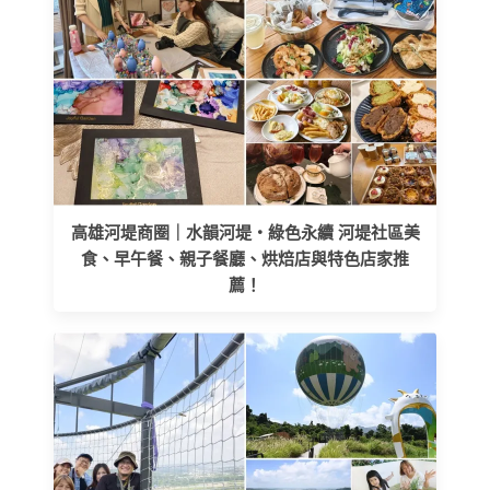
高雄河堤商圈｜水韻河堤‧綠色永續 河堤社區美
食、早午餐、親子餐廳、烘焙店與特色店家推
薦！