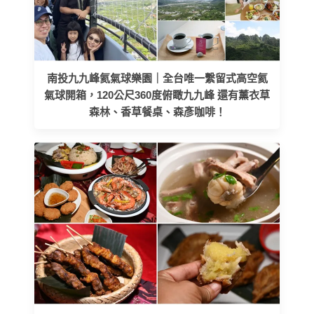
南投九九峰氦氣球樂園｜全台唯一繫留式高空氦
氣球開箱，120公尺360度俯瞰九九峰 還有薰衣草
森林、香草餐桌、森彥咖啡！