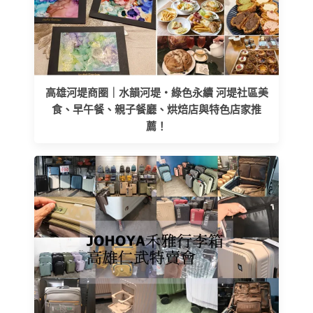
高雄河堤商圈｜水韻河堤‧綠色永續 河堤社區美
食、早午餐、親子餐廳、烘焙店與特色店家推
薦！