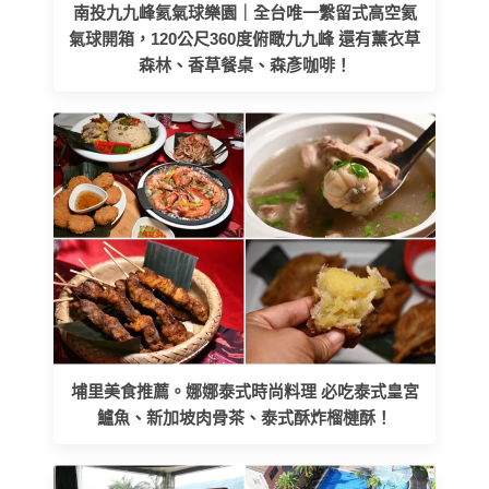
南投九九峰氦氣球樂園｜全台唯一繫留式高空氦
氣球開箱，120公尺360度俯瞰九九峰 還有薰衣草
森林、香草餐桌、森彥咖啡！
埔里美食推薦。娜娜泰式時尚料理 必吃泰式皇宮
鱸魚、新加坡肉骨茶、泰式酥炸榴槤酥！