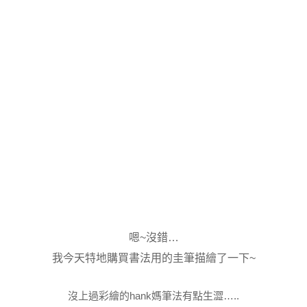
嗯~沒錯…
我今天特地購買書法用的圭筆描繪了一下~
沒上過彩繪的hank媽筆法有點生澀…..