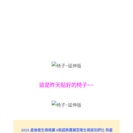
這是昨天貼好的椅子~~
2025 產後衛生棉推薦 9款超熱賣褲型衛生棉差別評比 待產