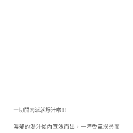
一切開肉派就爆汁啦!!!
濃郁的湯汁從內宣洩而出，一陣香氣撲鼻而