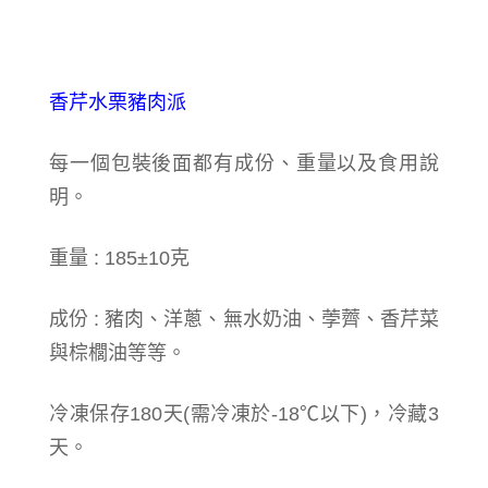
香芹水栗豬肉派
每一個包裝後面都有成份、重量以及食用說
明。
重量 : 185±10克
成份 : 豬肉、洋蔥、無水奶油、荸薺、香芹菜
與棕櫚油等等。
冷凍保存180天(需冷凍於-18℃以下)，冷藏3
天。