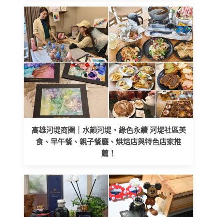
高雄河堤商圈｜水韻河堤‧綠色永續 河堤社區美
食、早午餐、親子餐廳、烘焙店與特色店家推
薦！