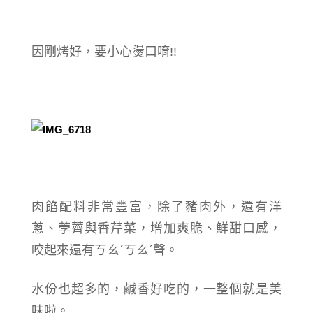
因剛烤好，要小心燙口唷!!
肉餡配料非常豐富，除了豬肉外，還有洋
蔥、荸薺與香芹菜，增加爽脆、鮮甜口感，
咬起來還有ㄎㄠˊㄎㄠˊ聲。
水份也超多的，鹹香好吃的，一整個就是美
味啦。